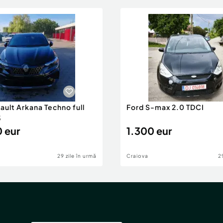
ault Arkana Techno full
Ford S-max 2.0 TDCI
5
 eur
1.300 eur
29 zile în urmă
Craiova
2