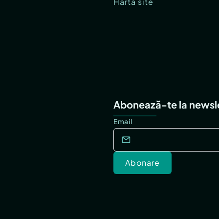
Hartă site
Abonează-te la newsl
Email
Abonare