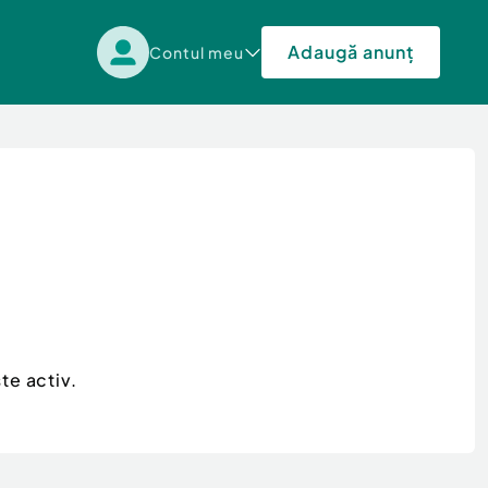
Adaugă anunț
Contul meu
te activ.