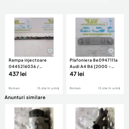
Rampa injectoare
Plafoniera 8e0947111a
0445216036 /
Audi A4 B6 [2000 -
780542302 3.0 d 313
437 lei
2005]
47 lei
cp N57D30
Roman
15 zile în urmă
Roman
15 zile în urmă
Anunturi similare