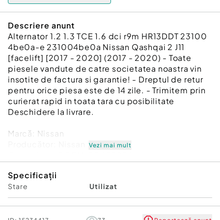
Descriere anunt
Alternator 1.2 1.3 TCE 1.6 dci r9m HR13DDT 23100
4be0a-e 231004be0a Nissan Qashqai 2 J11
[facelift] [2017 - 2020] (2017 - 2020) - Toate
piesele vandute de catre societatea noastra vin
insotite de factura si garantie! - Dreptul de retur
pentru orice piesa este de 14 zile. - Trimitem prin
curierat rapid in toata tara cu posibilitate
Deschidere la livrare.
Marcă: Nissan
Producător: Nissan
Vezi mai mult
Cod referinţă OEM: 50402826
Piesă: Alternator 1.2 1.3 TCE 1.6 dci r9m HR13DDT
Specificații
23100 4be0a-e 231004be0a
Stare
Utilizat
Garanție