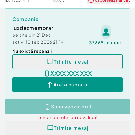
ID:
15234417
73
Raportează anunț
Companie
luxdezmembrari
pe site din
21 Dec
activ:
10 feb 2026 21:14
37869
anunțuri
Nu există recenzii
Trimite mesaj
XXXX XXX XXX
Arată numărul
Sună vânzătorul
numar de telefon
nevalidat
Trimite mesaj