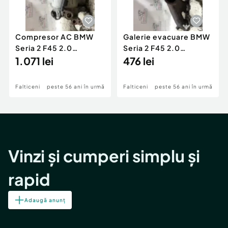
Compresor AC BMW
Galerie evacuare BMW
Seria 2 F45 2.0
Seria 2 F45 2.0
Motorina 2016
1.071 lei
Motorina 2016
476 lei
Falticeni
peste 56 ani în urmă
Falticeni
peste 56 ani în urmă
Vinzi și cumperi simplu și
rapid
Adaugă anunț