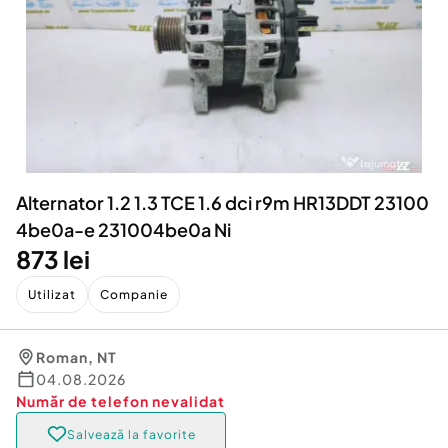
Locuri de munca
Utilaje agricole si industriale
Servicii
Piese auto si accesorii
Animale de companie
Dacia Duster
Afaceri și echipamente profesionale
Inchiriere Bunuri si Vehicule
Alternator 1.2 1.3 TCE 1.6 dci r9m HR13DDT 23100
4be0a-e 231004be0a Ni
873 lei
Utilizat
Companie
Roman
,
NT
04.08.2026
Număr de telefon
nevalidat
Salvează la favorite