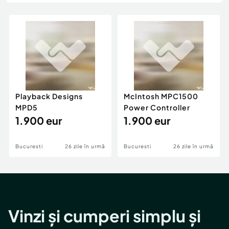
Locuri de munca
Utilaje agricole si industriale
Servicii
Piese auto si accesorii
Animale de companie
Dacia Duster
Afaceri și echipamente profesionale
Inchiriere Bunuri si Vehicule
Playback Designs
McIntosh MPC1500
MPD5
Power Controller
1.900 eur
1.900 eur
Bucuresti
26 zile în urmă
Bucuresti
26 zile în urmă
Vinzi și cumperi simplu și