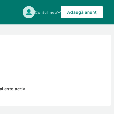
Adaugă anunț
Contul meu
i este activ.