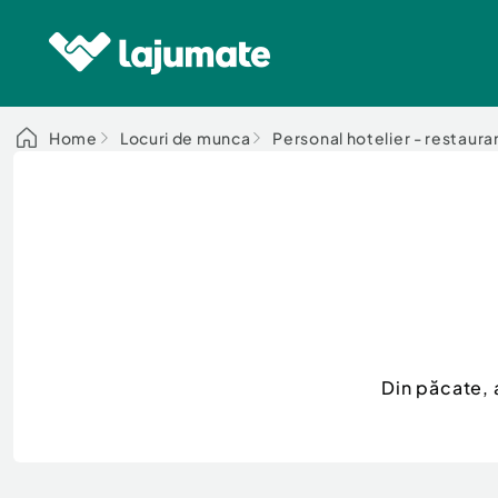
Home
Locuri de munca
Personal hotelier - restaura
Din păcate, 