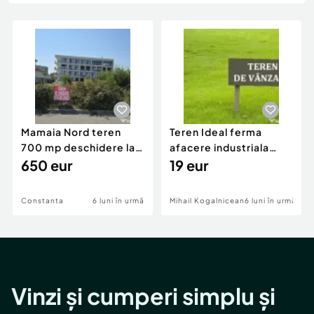
Locuri de munca
Utilaje agricole si industriale
Servicii
Piese auto si accesorii
Animale de companie
Dacia Duster
Afaceri și echipamente profesionale
Inchiriere Bunuri si Vehicule
Mamaia Nord teren
Teren Ideal ferma
700 mp deschidere la
afacere industriala
D24 si D25
650 eur
deschidere 71 ml la
19 eur
DN2A
Constanta
6 luni în urmă
Mihail Kogalniceanu
6 luni în urmă
Vinzi și cumperi simplu și