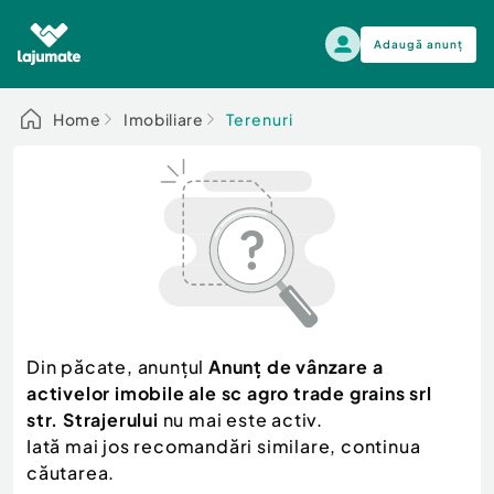
Adaugă anunț
Alege categoria
Home
Imobiliare
Terenuri
Auto, moto si ambarcatiuni
Toate Anunturile
Auto, moto si ambarcatiuni
Imobiliare
Autoturisme
Electronice si electrocasnice
Anvelope si Jante
Casa si gradina
Alege dupa sezon
Piese auto
Scutere - ATV - UTV
Din păcate, anunțul
Anunţ de vânzare a
Mama si copilul
Autoutilitare
activelor imobile ale sc agro trade grains srl
Moda si frumusete
Ambarcatiuni
str. Strajerului
nu mai este activ.
Sport, timp liber, arta
Iată mai jos recomandări similare, continua
Camioane - Rulote - Remorci
Agro si Industrie
căutarea.
Motociclete