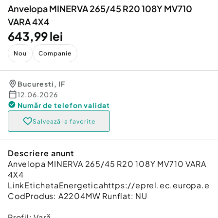
Anvelopa MINERVA 265/45 R20 108Y MV710
VARA 4X4
643,99 lei
Nou
Companie
Bucuresti
,
IF
12.06.2026
Număr de telefon
validat
Salvează la favorite
Descriere anunt
Anvelopa MINERVA 265/45 R20 108Y MV710 VARA
4X4
LinkEtichetaEnergeticahttps://eprel.ec.europa.eu
CodProdus: A2204MW Runflat: NU
Profil: Vară