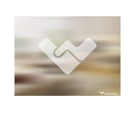
Locuri de munca
Utilaje agricole si industriale
Servicii
Piese auto si accesorii
Animale de companie
Dacia Duster
Afaceri și echipamente profesionale
Inchiriere Bunuri si Vehicule