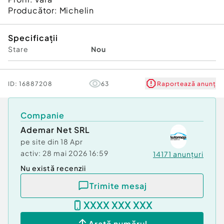
Producător: Michelin
Specificații
Stare
Nou
ID:
16887208
63
Raportează anunț
Companie
Ademar Net SRL
pe site din
18 Apr
activ:
28 mai 2026 16:59
14171
anunțuri
Nu există recenzii
Trimite mesaj
XXXX XXX XXX
Arată numărul