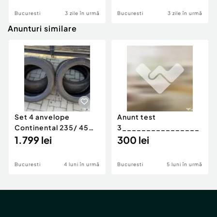
Bucuresti
3 zile în urmă
Bucuresti
3 zile în urmă
Anunturi similare
Set 4 anvelope
Anunt test
Continental 235/ 45
3________________
R18 V - IARNA
1.799 lei
300 lei
Bucuresti
4 luni în urmă
Bucuresti
5 luni în urmă