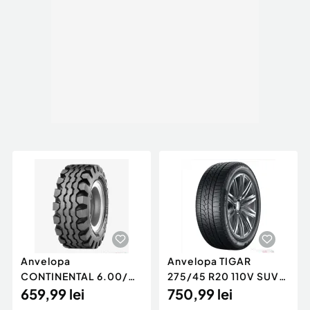
Anvelopa
Anvelopa TIGAR
CONTINENTAL 6.00/
275/45 R20 110V SUV
R9 12 PR IC10 VARA
659,99 lei
WINTER IARNA 4X4
750,99 lei
STIVUITOR