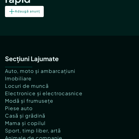
Adaugă anunț
Secțiuni Lajumate
Auto, moto și ambarcațiuni
Imobiliare
Locuri de muncă
Electronice și electrocasnice
Modă și frumusețe
Piese auto
Casă și grădină
Mama și copilul
Sport, timp liber, artă
Animale de companie