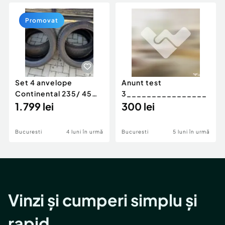
Locuri de munca
Utilaje agricole si industriale
Servicii
Piese auto si accesorii
Promovat
Animale de companie
Dacia Duster
Afaceri și echipamente profesionale
Inchiriere Bunuri si Vehicule
Set 4 anvelope
Anunt test
Continental 235/ 45
3________________
R18 V - IARNA
1.799 lei
300 lei
Bucuresti
4 luni în urmă
Bucuresti
5 luni în urmă
Vinzi și cumperi simplu și
rapid