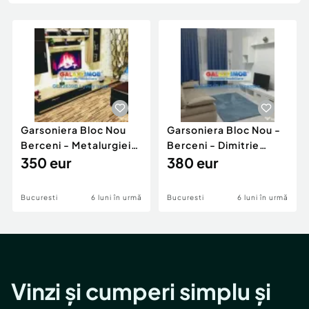
Locuri de munca
Utilaje agricole si industriale
Servicii
Piese auto si accesorii
Animale de companie
Dacia Duster
Afaceri și echipamente profesionale
Inchiriere Bunuri si Vehicule
Garsoniera Bloc Nou
Garsoniera Bloc Nou -
Berceni - Metalurgiei
Berceni - Dimitrie
Park - Postalionul
350 eur
Leonida
380 eur
Bucuresti
6 luni în urmă
Bucuresti
6 luni în urmă
Vinzi și cumperi simplu și