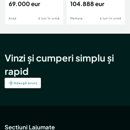
69.000 eur
cheie,langa Mega
104.888 eur
Image
Arad
6 luni în urmă
Mamaia
6 luni în urmă
Vinzi și cumperi simplu și
rapid
Adaugă anunț
Secțiuni Lajumate