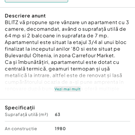
Descriere anunt
BLITZ vă propune spre vânzare un apartament cu 3
camere, decomandat, având o suprafață utilă de
64 mp si 2 balcoane in suprafata de 7 mp.
Apartamentul este situat la etajul 3/4 al unui bloc
finalizat la inceputul anilor '80 si este situat pe
Bulevardul Oltenia, in zona Carrefour Market.
Ca și îmbunătățiri, apartamentul este dotat cu
centrală termică, geamuri termopan și ușă
metalică la intrare, altfel este de renovat și lasă
cumpărătorului ocazia de a-și pune amprenta in
renovare după bunul plac. Zona oferă multiple
Vezi mai mult
avantaje: in apropiere se afla Creșa nr.6, Școala
Gimnazială Elena Farago, părculeț, biserica, piața,
Specificații
supermarket-uri, Mall Promenada, iar mijloacele
Suprafață utilă (m²)
63
de transport sunt la doar câteva minute . Datorită
dotărilor și poziționării, acest apartament
reprezintă o alegere ideala atat pentru o locuință
An constructie
1980
personală, cât și pentru o investiție sigură în