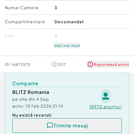
vederea închirierii.
Numar Camere
3
Pentru detalii suplimentare si programarea unei
Compartimentare
Decomandat
vizionari, va invitam sa contactați echipa Blitz.
Pretul este negociabil!
Etaj
3
Cod ofertă / ID BLITZ: P174947
Id intern: P174947
Vezi mai mult
Mobilat/Utilat
3
Confort:
1
Număr niveluri imobil
4
ID:
16872575
207
Raportează anunț
Tip imobil:
Bloc de apartamente
Număr Băi:
2
Stare
Bună
Companie
BLITZ Romania
Comfort
1
pe site din
4 Sep
activ:
10 feb 2026 21:14
18970
anunțuri
Nu există recenzii
Trimite mesaj