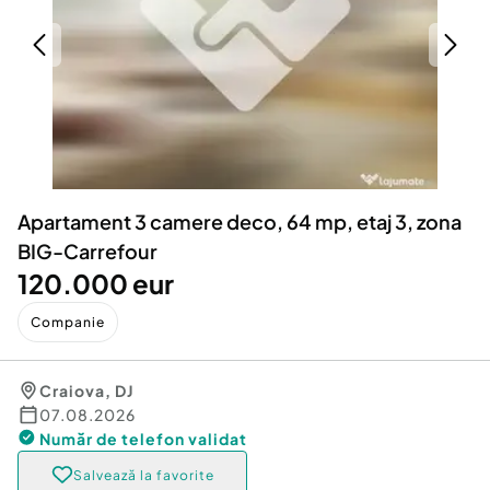
Locuri de munca
Utilaje agricole si industriale
Servicii
Piese auto si accesorii
Animale de companie
Dacia Duster
Afaceri și echipamente profesionale
Inchiriere Bunuri si Vehicule
Apartament 3 camere deco, 64 mp, etaj 3, zona
BIG-Carrefour
120.000 eur
Companie
Craiova
,
DJ
07.08.2026
Număr de telefon
validat
Salvează la favorite