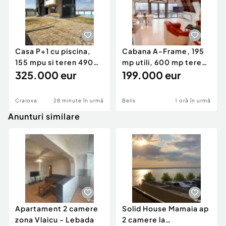
Casa P+1 cu piscina,
Cabana A-Frame, 195
155 mpu si teren 490
mp utili, 600 mp teren,
mp, zona sudica
325.000 eur
Saună & Ciubăr
199.000 eur
Craiova
28 minute în urmă
Belis
1 oră în urmă
Anunturi similare
Apartament 2 camere
Solid House Mamaia ap
zona Vlaicu - Lebada
2 camere la