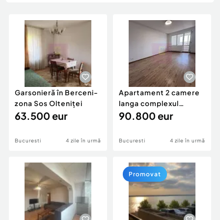
Locuri de munca
Utilaje agricole si industriale
Servicii
Piese auto si accesorii
Animale de companie
Dacia Duster
Afaceri și echipamente profesionale
Inchiriere Bunuri si Vehicule
Garsonieră în Berceni-
Apartament 2 camere
zona Sos Olteniței
langa complexul
63.500 eur
comercial Auchan Titan
90.800 eur
Bucuresti
4 zile în urmă
Bucuresti
4 zile în urmă
Promovat