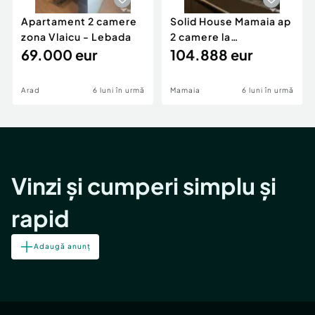
Apartament 2 camere
Solid House Mamaia ap
zona Vlaicu - Lebada
2 camere la
69.000 eur
cheie,langa Mega
104.888 eur
Image
Arad
6 luni în urmă
Mamaia
6 luni în urmă
Vinzi și cumperi simplu și
rapid
Adaugă anunț