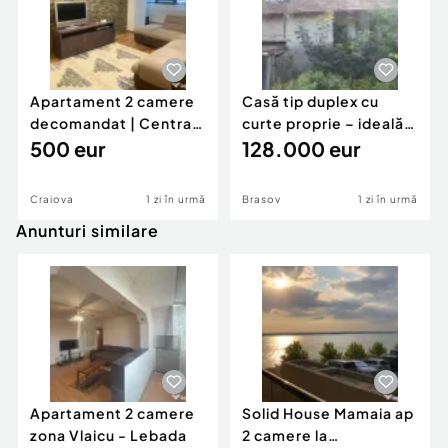
Apartament 2 camere
Casă tip duplex cu
decomandat | Centrală
curte proprie – ideală
proprie | 60 mp |
500 eur
pentru renovar
128.000 eur
Craiova
1 zi în urmă
Brasov
1 zi în urmă
Anunturi similare
Apartament 2 camere
Solid House Mamaia ap
zona Vlaicu - Lebada
2 camere la