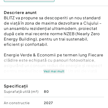
Descriere anunt
BLITZ va propune sa descoperiti un nou standard
de viață în zona de maxima dezvoltare a Clujului –
un ansamblu rezidențial ultramodern, proiectat
după cele mai recente norme NZEB (Nearly Zero
Energy Building), pentru un trai sustenabil,
eficient și confortabil.
Energie Verde & Economii pe termen lung Fiecare
clădire este echipată cu panouri fotovoltaice,
asigurând un consum redus de energie și respect
pentru mediul înconjurător. ???? Un stil de viață
Vezi mai mult
echilibrat, în mijlocul naturii urbane Ansamblul
integrează un parc privat generos, cu zone de
Specificații
relaxare, locuri de joacă și spații verzi, gândit
Suprafață utilă (m²)
80
pentru toate vârstele. Aici, liniștea naturii se
îmbină armonios cu dinamismul vieții urbane. ????
Educație și confort la un pas de casă Bucură-te
An constructie
2027
de acces facil la o cresă și o școală moderne,