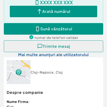
XXXX XXX XXX
Cod ofertă / ID BLITZ: P173709
Id intern: P173709
Arată numărul
Confort:
1
Tip imobil:
Bloc de apartamente
Sună vânzătorul
Număr Băi:
2
numar de telefon
validat
Trimite mesaj
Mai multe anunțuri ale utilizatorului
Cluj-Napoca
,
Cluj
Despre companie
Nume Firma:
Cui: