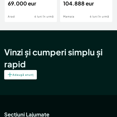
69.000 eur
cheie,langa Mega
104.888 eur
Image
Arad
6 luni în urmă
Mamaia
6 luni în urmă
Vinzi și cumperi simplu și
rapid
Adaugă anunț
Secțiuni Lajumate