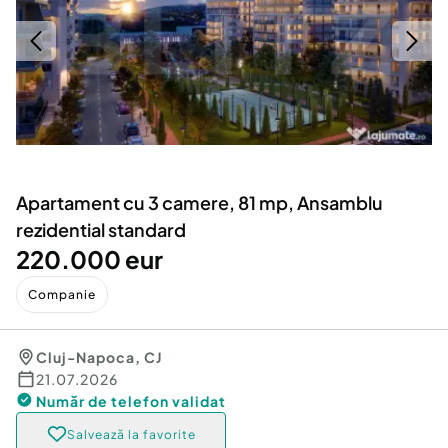
Locuri de munca
Utilaje agricole si industriale
Servicii
Piese auto si accesorii
Animale de companie
Dacia Duster
Afaceri și echipamente profesionale
Inchiriere Bunuri si Vehicule
Apartament cu 3 camere, 81 mp, Ansamblu
rezidential standard
220.000 eur
Companie
Cluj-Napoca
,
CJ
21.07.2026
Număr de telefon
validat
Salvează la favorite