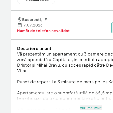
Bucuresti
,
IF
17.07.2026
Număr de telefon
nevalidat
Descriere anunt
Vă prezentăm un apartament cu 3 camere deco
zonă apreciată a Capitalei, în imediata apropie
Dristor și Mihai Bravu, cu acces rapid către De
Vitan.
Punct de reper : La 3 minute de mers pe jos K
Apartamentul are o suprafață utilă de 65,5 mp 
beneficiază de o compartimentare eficientă:
Vezi mai mult
•⁠ ⁠living generos (17,3 mp);