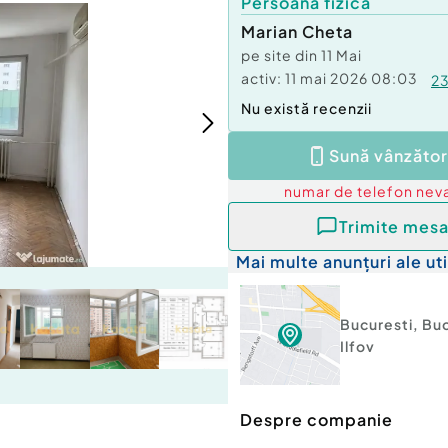
Persoană fizică
Marian Cheta
pe site din
11 Mai
activ:
11 mai 2026 08:03
2
Nu există recenzii
Sună vânzător
numar de telefon
neva
Trimite mesa
Mai multe anunțuri ale uti
Bucuresti
,
Buc
Ilfov
Despre companie