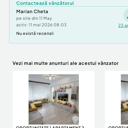
Contactează vânzătorul
Marian Cheta
pe site din
11 May
O proprietate cu potențial excelent atât pentru
activ:
investiție.
11 mai 2026 08:03
23
a
Nu există recenzii
Confort:
1
Tip imobil:
Bloc de apartamente
Număr Băi:
1
Posibilitate parcare: Nu
Vezi mai multe anunturi ale acestui vânzator
OPORTUNITATE | APARTAMENT 2
OPORTUN