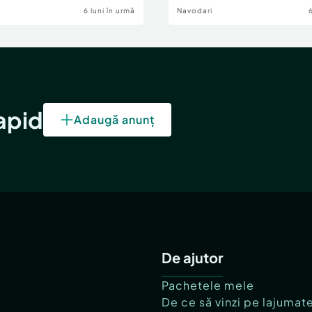
6 luni în urmă
Navodari
rapid
Adaugă anunț
De ajutor
Pachetele mele
De ce să vinzi pe lajumat