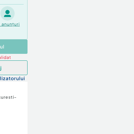
3
anunțuri
ul
lidat
j
lizatorului
uresti-