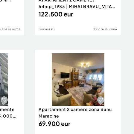
54mp_1983 | MIHAI BRAVU_VITAN
| REN...
122.500 eur
5 zile în urmă
Bucuresti
22 ore în urmă
tamente
Apartament 2 camere zona Banu
65.000
Maracine
69.900 eur