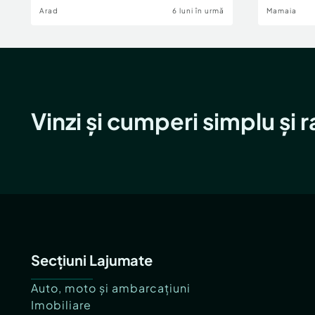
Arad
6 luni în urmă
Mamaia
Vinzi și cumperi simplu și 
Secțiuni Lajumate
Auto, moto și ambarcațiuni
Imobiliare