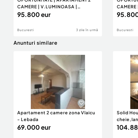
CAMERE | V.LUMINOASA |
CAMERE 
METROU...
95.800 eur
METROU.
95.800
Bucuresti
3 zile în urmă
Bucuresti
Anunturi similare
Apartament 2 camere zona Vlaicu
Solid Ho
- Lebada
cheie,la
69.000 eur
104.88