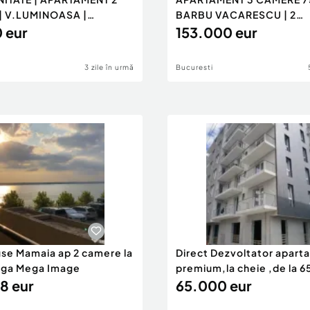
| V.LUMINOASA |
BARBU VACARESCU | 2
..
 eur
BALCOANE |...
153.000 eur
3 zile în urmă
Bucuresti
use Mamaia ap 2 camere la
Direct Dezvoltator apar
nga Mega Image
premium,la cheie ,de la 
8 eur
eur
65.000 eur