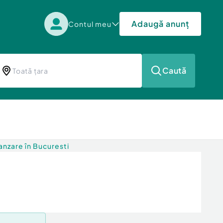
Adaugă anunț
Contul meu
Caută
nzare în Bucuresti