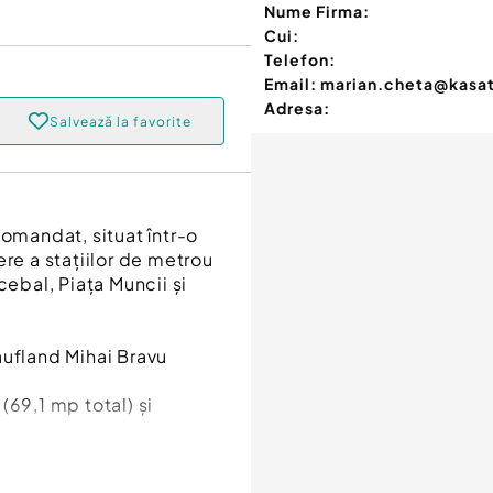
Nume Firma:
Cui:
Telefon:
Email:
marian.cheta@kasat
Adresa:
Salvează la favorite
mandat, situat într-o
re a stațiilor de metrou
cebal, Piața Muncii și
aufland Mihai Bravu
(69,1 mp total) și