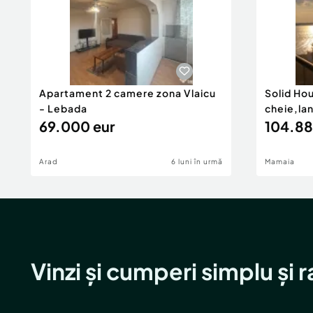
Apartament 2 camere zona Vlaicu
Solid Ho
- Lebada
cheie,la
69.000 eur
104.88
Arad
6 luni în urmă
Mamaia
Vinzi și cumperi simplu și 