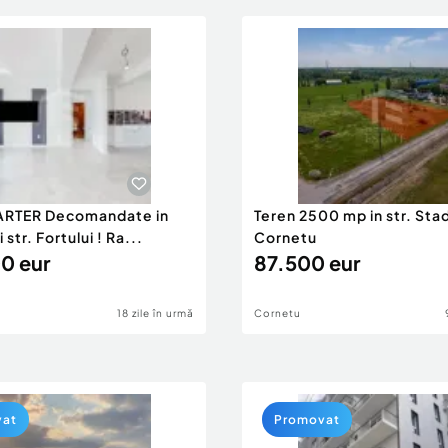
ARTER Decomandate in
Teren 2500 mp in str. Stad
str. Fortului ! Ra...
Cornetu
0 eur
87.500 eur
18 zile în urmă
Cornetu
vat
Promovat