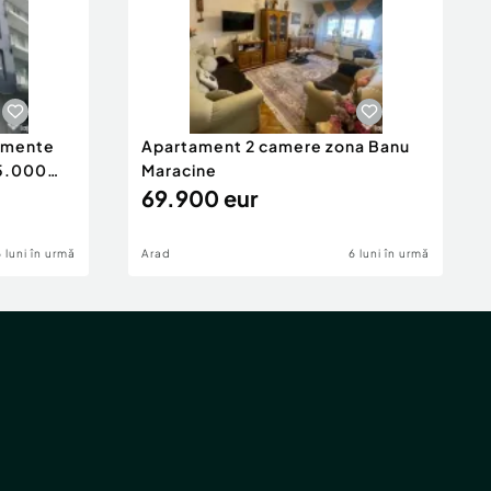
tamente
Apartament 2 camere zona Banu
65.000
Maracine
69.900 eur
6 luni în urmă
Arad
6 luni în urmă