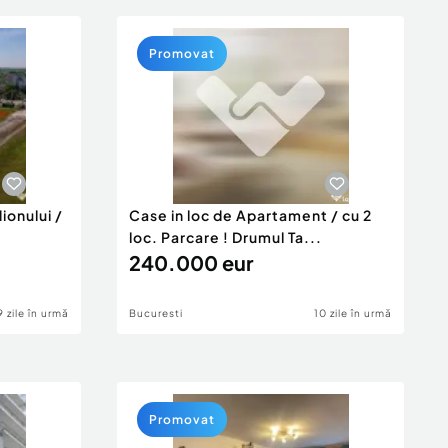
Promovat
ionului /
Case in loc de Apartament / cu 2
loc. Parcare ! Drumul Ta...
240.000 eur
9 zile în urmă
Bucuresti
10 zile în urmă
Promovat