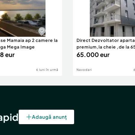
use Mamaia ap 2 camere la
Direct Dezvoltator apar
nga Mega Image
premium,la cheie ,de la 
8 eur
eur
65.000 eur
6 luni în urmă
Navodari
rapid
Adaugă anunț