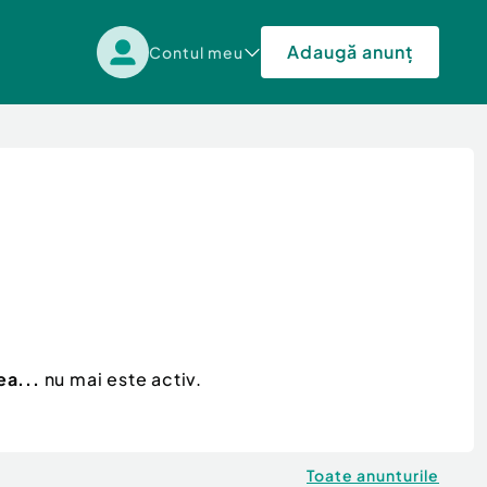
Adaugă anunț
Contul meu
ea...
nu mai este activ.
Toate anunturile