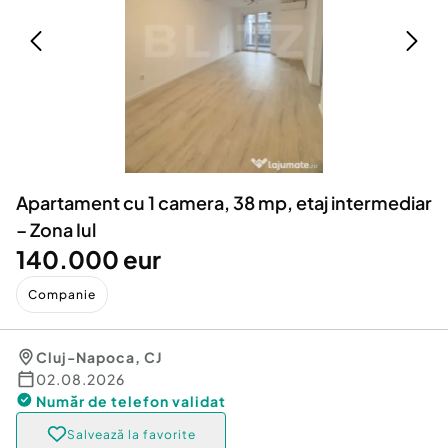
Locuri de munca
Utilaje agricole si industriale
Servicii
Piese auto si accesorii
Animale de companie
Dacia Duster
Afaceri și echipamente profesionale
Inchiriere Bunuri si Vehicule
Apartament cu 1 camera, 38 mp, etaj intermediar
– Zona Iul
140.000 eur
Companie
Cluj-Napoca
,
CJ
02.08.2026
Număr de telefon
validat
Salvează la favorite