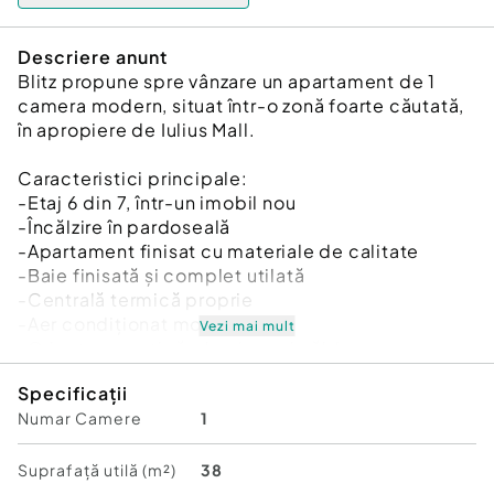
Descriere anunt
Blitz propune spre vânzare un apartament de 1
camera modern, situat într-o zonă foarte căutată,
în apropiere de Iulius Mall.
Caracteristici principale:
-Etaj 6 din 7, într-un imobil nou
-Încălzire în pardoseală
-Apartament finisat cu materiale de calitate
-Baie finisată și complet utilată
-Centrală termică proprie
-Aer condiționat montat
Vezi mai mult
-Orientare vestică – luminos și călduros.
-Apartament cu CF , eligibil credit.
Specificații
Numar Camere
1
Apartamentul este ideal atât ca locuință
personală, cât și ca investiție, oferind confort și
acces rapid la toate punctele de interes ale zonei.
Suprafață utilă (m²)
38