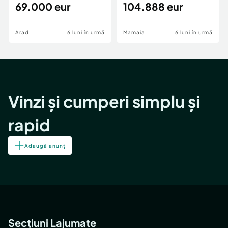
69.000 eur
cheie,langa Mega
104.888 eur
Image
Arad
6 luni în urmă
Mamaia
6 luni în urmă
Vinzi și cumperi simplu și
rapid
Adaugă anunț
Secțiuni Lajumate