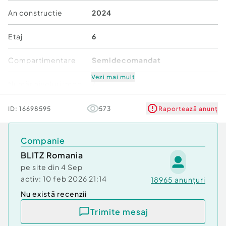
Pentru mai multe detalii sau programarea unei
An constructie
2024
vizionări, vă stau cu drag la dispoziție!
Cod ofertă / ID BLITZ: P159893
Etaj
6
Id intern: P159893
Compartimentare
Semidecomandat
Confort:
1
Tip imobil:
Bloc de apartamente
Vezi mai mult
Număr niveluri imobil
7
Număr Băi:
1
Nr. locuri parcare:
1
Mobilat/Utilat
3
ID:
16698595
573
Raportează anunț
Stare
Bună
Companie
BLITZ Romania
Comfort
1
pe site din
4 Sep
activ:
10 feb 2026 21:14
18965
anunțuri
Nu există recenzii
Trimite mesaj