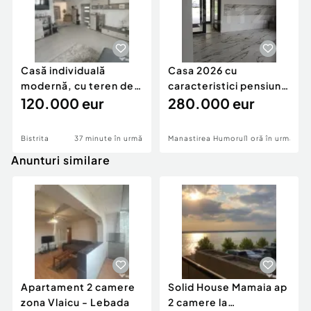
Casă individuală
Casa 2026 cu
modernă, cu teren de
caracteristici pensiune
1.356 mp – la doa
120.000 eur
280k
280.000 eur
Bistrita
37 minute în urmă
Manastirea Humorului
1 oră în urmă
Anunturi similare
Apartament 2 camere
Solid House Mamaia ap
zona Vlaicu - Lebada
2 camere la