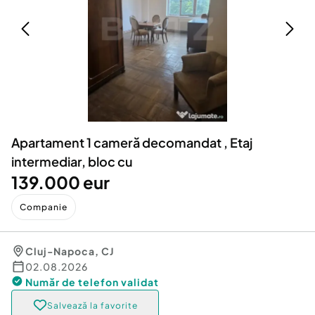
Locuri de munca
Utilaje agricole si industriale
Servicii
Piese auto si accesorii
Animale de companie
Dacia Duster
Afaceri și echipamente profesionale
Inchiriere Bunuri si Vehicule
Apartament 1 cameră decomandat , Etaj
intermediar, bloc cu
139.000 eur
Companie
Cluj-Napoca
,
CJ
02.08.2026
Număr de telefon
validat
Salvează la favorite