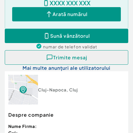
XXXX XXX XXX
Cod ofertă / ID BLITZ: P175951
Id intern: P175951
Arată numărul
Confort:
1
Tip imobil:
Bloc de apartamente
Sună vânzătorul
Număr Băi:
1
numar de telefon
validat
Trimite mesaj
Mai multe anunțuri ale utilizatorului
Cluj-Napoca
,
Cluj
Despre companie
Nume Firma:
Cui: