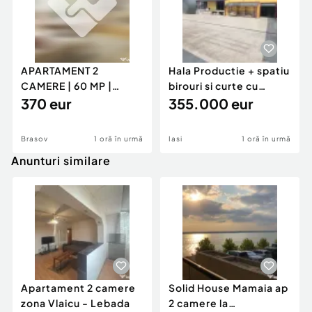
APARTAMENT 2
Hala Productie + spatiu
CAMERE | 60 MP |
birouri si curte cu
GENERAL MOCIULSCHI
370 eur
acces TIR - Danc
355.000 eur
| BALCON DE
Brasov
1 oră în urmă
Iasi
1 oră în urmă
Anunturi similare
Apartament 2 camere
Solid House Mamaia ap
zona Vlaicu - Lebada
2 camere la