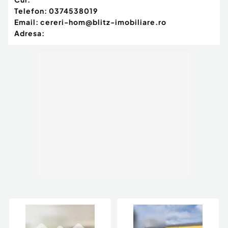
Telefon:
0374538019
Email:
cereri-hom@blitz-imobiliare.ro
Adresa: