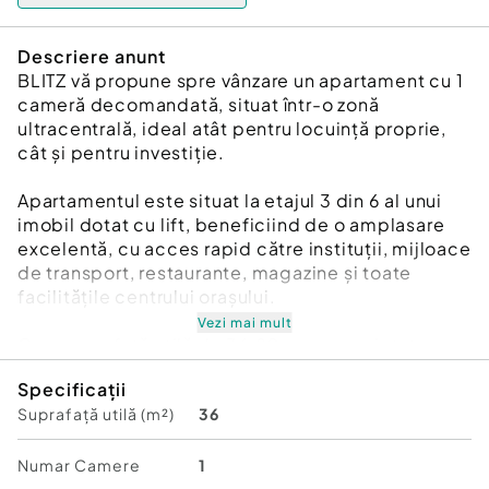
Descriere anunt
BLITZ vă propune spre vânzare un apartament cu 1
cameră decomandată, situat într-o zonă
ultracentrală, ideal atât pentru locuință proprie,
cât și pentru investiție.
Apartamentul este situat la etajul 3 din 6 al unui
imobil dotat cu lift, beneficiind de o amplasare
excelentă, cu acces rapid către instituții, mijloace
de transport, restaurante, magazine și toate
facilitățile centrului orașului.
Vezi mai mult
Cu o suprafață utilă de 36,80 mp, proprietatea
este compartimentată practic și funcțional:
Specificații
-hol de acces;
Suprafață utilă (m²)
36
-cameră spațioasă;
-bucătărie separată;
-cămară;
Numar Camere
1
-baie.