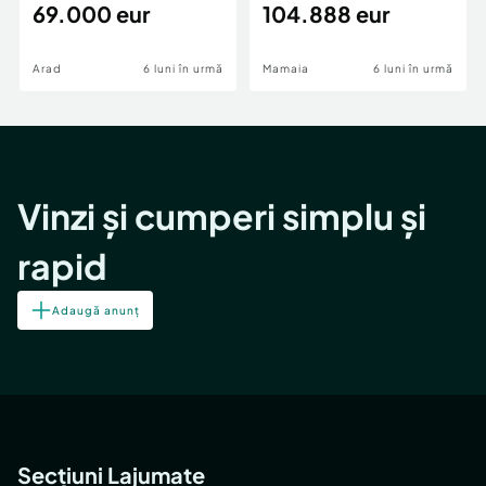
69.000 eur
cheie,langa Mega
104.888 eur
Image
Arad
6 luni în urmă
Mamaia
6 luni în urmă
Vinzi și cumperi simplu și
rapid
Adaugă anunț
Secțiuni Lajumate