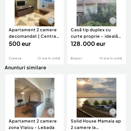
Apartament 2 camere
Casă tip duplex cu
decomandat | Centrală
curte proprie – ideală
proprie | 60 mp |
500 eur
pentru renovar
128.000 eur
Craiova
13 ore în urmă
Brasov
14 ore în urmă
Anunturi similare
Apartament 2 camere
Solid House Mamaia ap
zona Vlaicu - Lebada
2 camere la