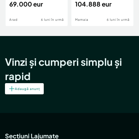
69.000 eur
cheie,langa Mega
104.888 eur
Image
Arad
6 luni în urmă
Mamaia
6 luni în urmă
Vinzi și cumperi simplu și
rapid
Adaugă anunț
Secțiuni Lajumate