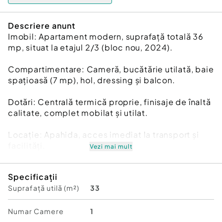
Descriere anunt
Imobil: Apartament modern, suprafață totală 36
mp, situat la etajul 2/3 (bloc nou, 2024).
Compartimentare: Cameră, bucătărie utilată, baie
spațioasă (7 mp), hol, dressing și balcon.
Dotări: Centrală termică proprie, finisaje de înaltă
calitate, complet mobilat și utilat.
Locație: Apahida, acces imediat la transport și
facilități.
Vezi mai mult
Cod ofertă / ID BLITZ: P167244
Specificații
Id intern: P167244
Suprafață utilă (m²)
33
Confort:
1
Tip imobil:
Bloc de apartamente
Numar Camere
1
Număr Băi:
1