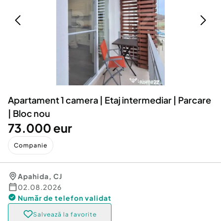
Locuri de munca
Utilaje agricole si industriale
Servicii
Piese auto si accesorii
Animale de companie
Dacia Duster
Afaceri și echipamente profesionale
Inchiriere Bunuri si Vehicule
Apartament 1 camera | Etaj intermediar | Parcare
| Bloc nou
73.000 eur
Companie
Apahida
,
CJ
02.08.2026
Număr de telefon
validat
Salvează la favorite