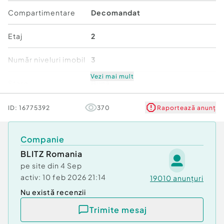
Compartimentare
Decomandat
Etaj
2
Număr niveluri imobil
3
Vezi mai mult
Stare
Bună
Comfort
1
ID:
16775392
370
Raportează anunț
Companie
BLITZ Romania
pe site din
4 Sep
activ:
10 feb 2026 21:14
19010
anunțuri
Nu există recenzii
Trimite mesaj