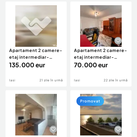
Locuri de munca
Utilaje agricole si industriale
Servicii
Piese auto si accesorii
Animale de companie
Dacia Duster
Afaceri și echipamente profesionale
Inchiriere Bunuri si Vehicule
Apartament 2 camere-
Apartament 2 camere-
etaj intermediar-
etaj intermediar-
Tătărași-Bloc nou
135.000 eur
Tătărași, Doi Băie?
70.000 eur
Iasi
21 zile în urmă
Iasi
22 zile în urmă
Promovat