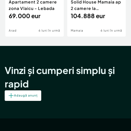
Apartament 2 camere
Solid House Mamaia ap
zona Vlaicu - Lebada
2 camere la
69.000 eur
cheie,langa Mega
104.888 eur
Image
Arad
6 luni în urmă
Mamaia
6 luni în urmă
Vinzi și cumperi simplu și
rapid
Adaugă anunț