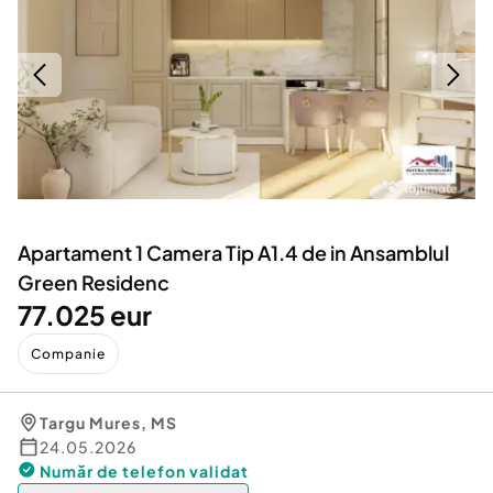
Locuri de munca
Utilaje agricole si industriale
Servicii
Piese auto si accesorii
Animale de companie
Dacia Duster
Afaceri și echipamente profesionale
Inchiriere Bunuri si Vehicule
Apartament 1 Camera Tip A1.4 de in Ansamblul
Green Residenc
77.025 eur
Companie
Targu Mures
,
MS
24.05.2026
Număr de telefon
validat