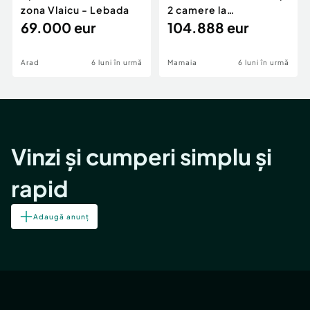
zona Vlaicu - Lebada
2 camere la
69.000 eur
cheie,langa Mega
104.888 eur
Image
Arad
6 luni în urmă
Mamaia
6 luni în urmă
Vinzi și cumperi simplu și
rapid
Adaugă anunț