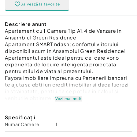
Salvează la favorite
Descriere anunt
Apartament cu 1 Camera Tip A1.4 de Vanzare in
Ansamblul Green Residence
Apartament SMART ndash; confortul viitorului,
disponibil acum in Ansamblul Green Residence!
Apartamentul este ideal pentru cei care vor o
experienta de locuire inteligenta proiectata
pentru stilul de viata al prezentului.
Fayora Imobiliare impreuna cu Partenerii bancari
te ajuta sa obtii un credit imobiliar si daca lucrezi
in strainatate, pentru ca se pot lua in calcul si
veniturile obtinute in afara tarii.
Vezi mai mult
Comisionul este 0 pentru achizitionarea oricarui
apartament in Ansamblul Green Residence.
Specificații
Apartamentele Tip A1.4 au spatii largi avand
Numar Camere
1
suprafata utila cu terasa inclusa de 52,66 mp,
fiind compuse din: o camera, bucatarie, baie, hol