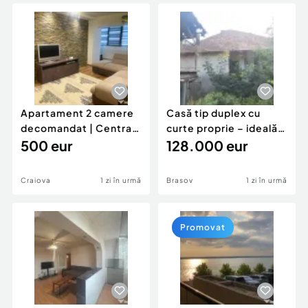
Locuri de munca
Utilaje agricole si industriale
Servicii
Piese auto si accesorii
Animale de companie
Dacia Duster
Afaceri și echipamente profesionale
Inchiriere Bunuri si Vehicule
Apartament 2 camere
Casă tip duplex cu
decomandat | Centrală
curte proprie – ideală
proprie | 60 mp |
500 eur
pentru renovar
128.000 eur
Craiova
1 zi în urmă
Brasov
1 zi în urmă
Promovat