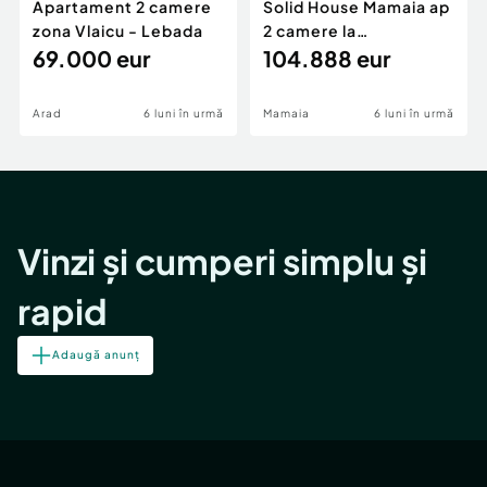
Apartament 2 camere
Solid House Mamaia ap
zona Vlaicu - Lebada
2 camere la
69.000 eur
cheie,langa Mega
104.888 eur
Image
Arad
6 luni în urmă
Mamaia
6 luni în urmă
Vinzi și cumperi simplu și
rapid
Adaugă anunț