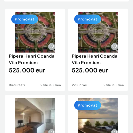
Locuri de munca
Utilaje agricole si industriale
Servicii
Piese auto si accesorii
Animale de companie
Promovat
Promovat
Dacia Duster
Afaceri și echipamente profesionale
Inchiriere Bunuri si Vehicule
Pipera Henri Coanda
Pipera Henri Coanda
Vila Premium
Vila Premium
525.000 eur
525.000 eur
Bucuresti
5 zile în urmă
Voluntari
5 zile în urmă
Promovat