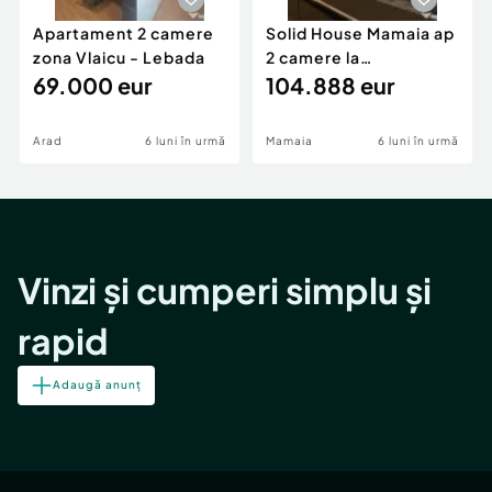
Apartament 2 camere
Solid House Mamaia ap
zona Vlaicu - Lebada
2 camere la
69.000 eur
cheie,langa Mega
104.888 eur
Image
Arad
6 luni în urmă
Mamaia
6 luni în urmă
Vinzi și cumperi simplu și
rapid
Adaugă anunț