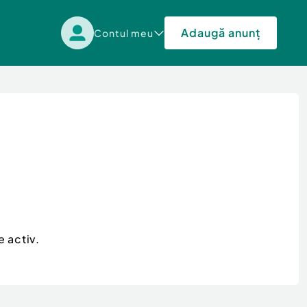
Adaugă anunț
Contul meu
 activ.