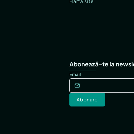
Hartă site
Abonează-te la newsl
Email
Abonare