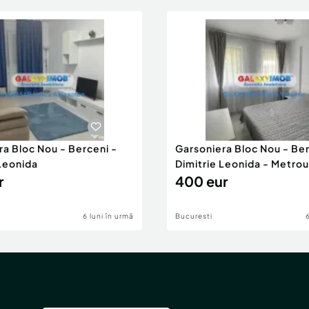
ra Bloc Nou - Berceni -
Garsoniera Bloc Nou - Ber
 Leonida
Dimitrie Leonida - Metrou
r
400 eur
6 luni în urmă
Bucuresti