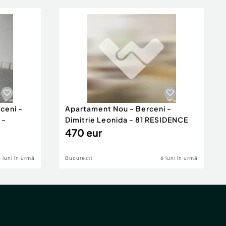
ceni -
Apartament Nou - Berceni -
 -
Dimitrie Leonida - 81 RESIDENCE
470 eur
6 luni în urmă
Bucuresti
6 luni în urmă