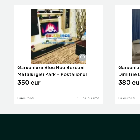
Garsoniera Bloc Nou Berceni -
Garsonie
Metalurgiei Park - Postalionul
Dimitrie
350 eur
380 eu
Bucuresti
6 luni în urmă
Bucuresti