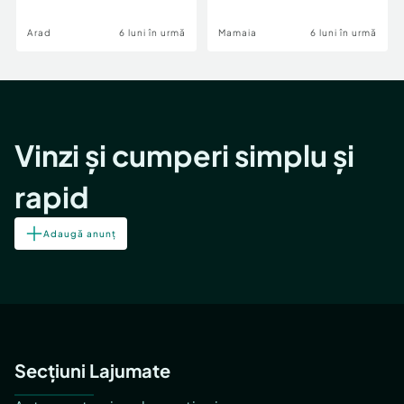
Image
Arad
6 luni în urmă
Mamaia
6 luni în urmă
Vinzi și cumperi simplu și
rapid
Adaugă anunț
Secțiuni Lajumate