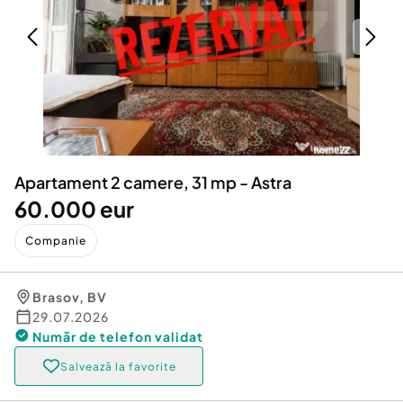
Locuri de munca
Utilaje agricole si industriale
Servicii
Piese auto si accesorii
Animale de companie
Dacia Duster
Afaceri și echipamente profesionale
Inchiriere Bunuri si Vehicule
Apartament 2 camere, 31 mp - Astra
60.000 eur
Companie
Brasov
,
BV
29.07.2026
Număr de telefon
validat
Salvează la favorite