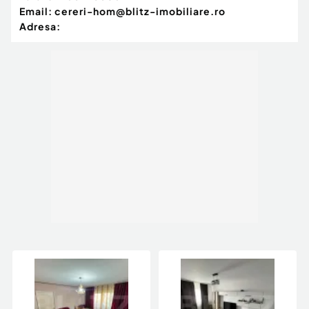
Email:
cereri-hom@blitz-imobiliare.ro
Adresa: