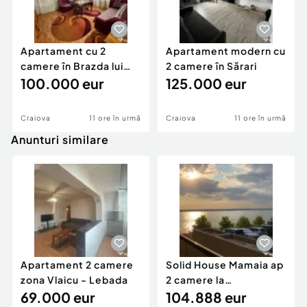
Apartament cu 2
Apartament modern cu
camere în Brazda lui
2 camere în Sărari
Novac
100.000 eur
125.000 eur
Craiova
11 ore în urmă
Craiova
11 ore în urmă
Anunturi similare
Apartament 2 camere
Solid House Mamaia ap
zona Vlaicu - Lebada
2 camere la
69.000 eur
cheie,langa Mega
104.888 eur