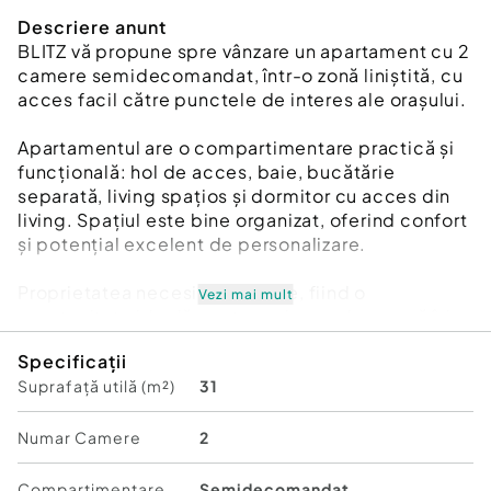
Descriere anunt
BLITZ vă propune spre vânzare un apartament cu 2
camere semidecomandat, într-o zonă liniștită, cu
acces facil către punctele de interes ale orașului.
Apartamentul are o compartimentare practică și
funcțională: hol de acces, baie, bucătărie
separată, living spațios și dormitor cu acces din
living. Spațiul este bine organizat, oferind confort
și potențial excelent de personalizare.
Proprietatea necesită renovare, fiind o
Vezi mai mult
oportunitate ideală pentru cei care doresc să își
amenajeze locuința după propriul gust sau pentru
Specificații
investitori care caută un randament bun pe
Suprafață utilă (m²)
31
termen lung. Apartamentul este situat într-un
imobil solid, cu vecinătate liniștită.
Numar Camere
2
✔️ Zonă accesibilă
✔️ Compartimentare eficientă
Compartimentare
Semidecomandat