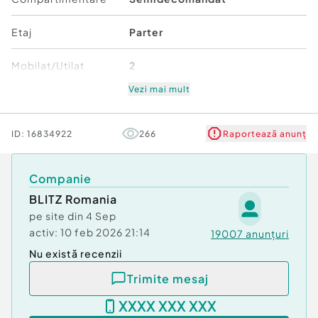
✔️ Ideal investiție sau locuință personală
Etaj
Parter
Pentru mai multe detalii sau programarea unei
vizionări, nu ezitați să ne contactați! O astfel de
Mobilat/Utilat
2
ofertă nu rămâne mult timp pe piață.
Cod ofertă / ID BLITZ: P171942
Vezi mai mult
Număr niveluri imobil
4
Id intern: P171942
Stare
Bună
ID:
16834922
266
Raportează anunț
Confort:
1
Tip imobil:
Bloc de apartamente
Comfort
1
Număr Băi:
1
Companie
BLITZ Romania
pe site din
4 Sep
activ:
10 feb 2026 21:14
19007
anunțuri
Nu există recenzii
Trimite mesaj
XXXX XXX XXX