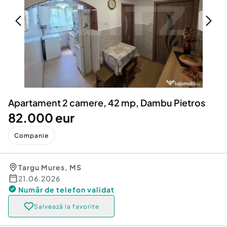
Locuri de munca
Utilaje agricole si industriale
Servicii
Piese auto si accesorii
Animale de companie
Dacia Duster
Afaceri și echipamente profesionale
Inchiriere Bunuri si Vehicule
Apartament 2 camere, 42 mp, Dambu Pietros
82.000 eur
Companie
Targu Mures
,
MS
21.06.2026
Număr de telefon
validat
Salvează la favorite