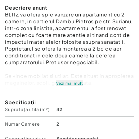
Descriere anunt
BLITZ va ofera spre vanzare un apartament cu 2
camere, in cartierul Dambu Pietros pe str. Surianu,
intr-o zona linistita, apartamentul a fost renovat
complet cu foarte mare atentie si tinand cont de
impactul materialelor folosite asupra sanatatii.
Poprietarul se ofera la montarea a 2 bc de aer
conditionat in cele doua camere la cererea
cumparatorului.Pret usor negociabil.
Se vinde mobilat si utilat. Este situat in apropierea
magainelor, scoli, gradinite, piata.
Vezi mai mult
Apartamentul merita vazut.
Cod ofertă / ID BLITZ: P173464
Specificații
Id intern: P173464
Suprafață utilă (m²)
42
Confort:
2
Tip imobil:
Bloc de apartamente
Numar Camere
2
Număr Băi:
1
Compartimentare
Semidecomandat