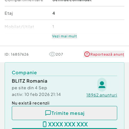
Etaj
4
Mobilat/Utilat
1
Vezi mai mult
Număr niveluri imobil
8
Stare
Bună
ID:
16857626
207
Raportează anunț
Comfort
2
Companie
BLITZ Romania
pe site din
4 Sep
activ:
10 feb 2026 21:14
18962
anunțuri
Nu există recenzii
Trimite mesaj
XXXX XXX XXX