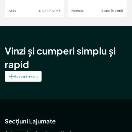
Image
Arad
6 luni în urmă
Mamaia
6 luni în urmă
Vinzi și cumperi simplu și
rapid
Adaugă anunț
Secțiuni Lajumate