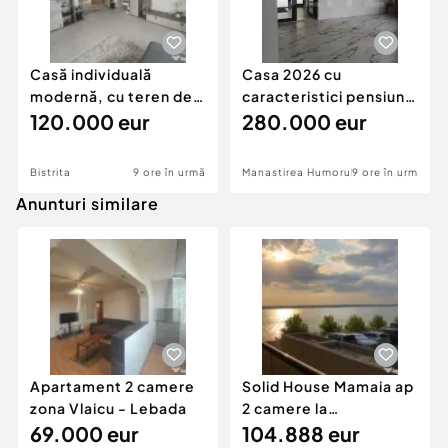
Casă individuală
Casa 2026 cu
modernă, cu teren de
caracteristici pensiune
1.356 mp – la doa
120.000 eur
280k
280.000 eur
Bistrita
9 ore în urmă
Manastirea Humorului
9 ore în urmă
Anunturi similare
Apartament 2 camere
Solid House Mamaia ap
zona Vlaicu - Lebada
2 camere la
69.000 eur
cheie,langa Mega
104.888 eur