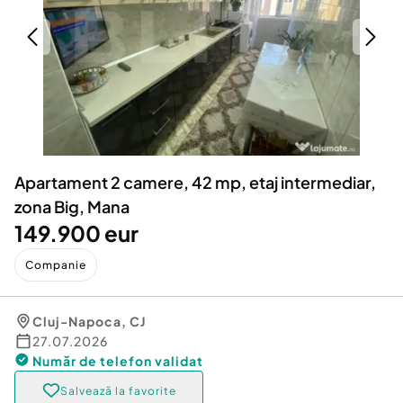
Locuri de munca
Utilaje agricole si industriale
Servicii
Piese auto si accesorii
Animale de companie
Dacia Duster
Afaceri și echipamente profesionale
Inchiriere Bunuri si Vehicule
Apartament 2 camere, 42 mp, etaj intermediar,
zona Big, Mana
149.900 eur
Companie
Cluj-Napoca
,
CJ
27.07.2026
Număr de telefon
validat
Salvează la favorite