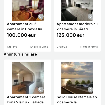
Apartament cu 2
Apartament modern cu
camere în Brazda lui
2 camere în Sărari
Novac
100.000 eur
125.000 eur
Craiova
10 ore în urmă
Craiova
11 ore în urmă
Anunturi similare
Apartament 2 camere
Solid House Mamaia ap
zona Vlaicu - Lebada
2 camere la