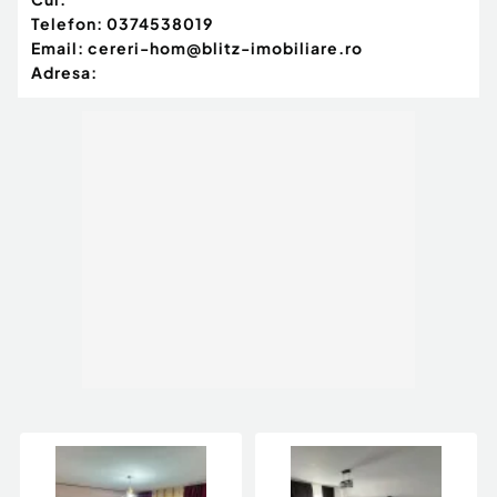
Telefon:
0374538019
Email:
cereri-hom@blitz-imobiliare.ro
Adresa: