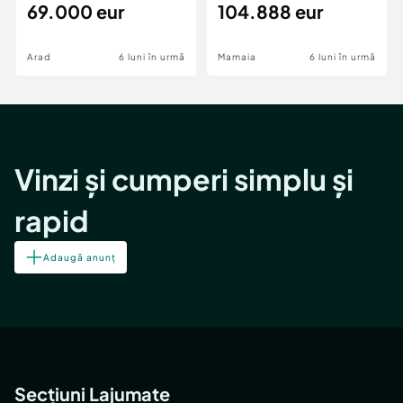
69.000 eur
cheie,langa Mega
104.888 eur
Image
Arad
6 luni în urmă
Mamaia
6 luni în urmă
Vinzi și cumperi simplu și
rapid
Adaugă anunț
Secțiuni Lajumate