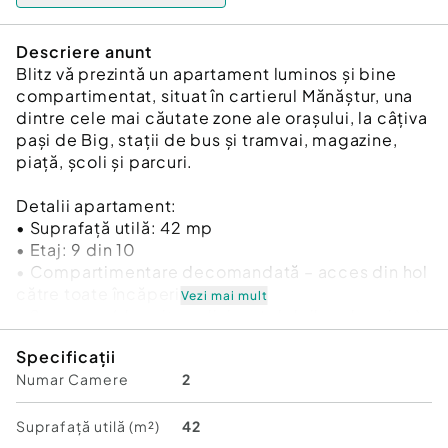
Descriere anunt
Blitz vǎ prezintǎ un apartament luminos și bine
compartimentat, situat în cartierul Mănăștur, una
dintre cele mai căutate zone ale orașului, la câțiva
pași de Big, stații de bus și tramvai, magazine,
piață, școli și parcuri.
Detalii apartament:
• Suprafață utilă: 42 mp
• Etaj: 9 din 10
• Compartimentare decomandată – acces din hol
către toate încăperile:
Vezi mai mult
– 2 camere (dormitor + living / al doilea dormitor)
– Bucătărie (actualmente open-space, se poate
Specificații
reface ușa foarte ușor)
Numar Camere
2
– Baie
– Hol
• Orientare sud-estică – lumină naturală în prima
Suprafață utilă (m²)
42
parte a zilei