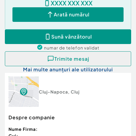
XXXX XXX XXX
Pentru mai multe detalii sau vizionare, vǎ
Arată numărul
așteptǎm cu drag!
Cod ofertă / ID BLITZ: P156547
Id intern: P156547
Sună vânzătorul
Confort:
1
numar de telefon
validat
Tip imobil:
Bloc de apartamente
Număr Băi:
1
Trimite mesaj
Nr. locuri parcare:
1
Mai multe anunțuri ale utilizatorului
Cluj-Napoca
,
Cluj
Despre companie
Nume Firma:
Cui: