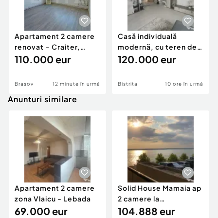
Apartament 2 camere
Casă individuală
renovat – Craiter,
modernă, cu teren de
Brașov | 55 mp | E
110.000 eur
1.356 mp – la doa
120.000 eur
Brasov
12 minute în urmă
Bistrita
10 ore în urmă
Anunturi similare
Apartament 2 camere
Solid House Mamaia ap
zona Vlaicu - Lebada
2 camere la
69.000 eur
cheie,langa Mega
104.888 eur