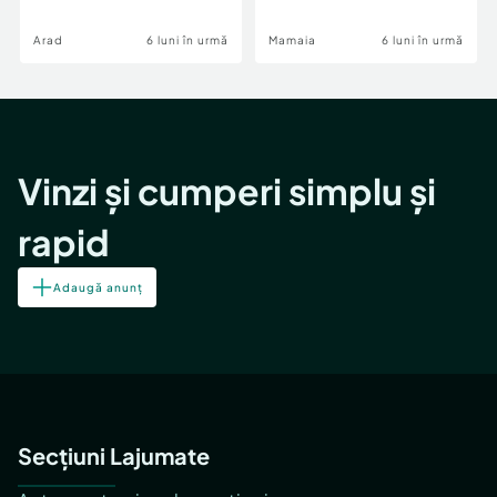
Image
Arad
6 luni în urmă
Mamaia
6 luni în urmă
Vinzi și cumperi simplu și
rapid
Adaugă anunț
Secțiuni Lajumate