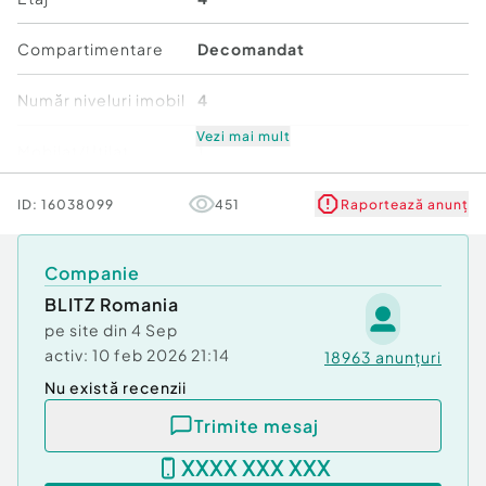
Apartamentul este potrivit pentru o familie mică
Compartimentare
Decomandat
sau un cuplu, fiind situat într-o zonă liniștită și
accesibilă.
Număr niveluri imobil
4
Va asteptam la vizionare!
Cod ofertă / ID BLITZ: P133437
Vezi mai mult
Mobilat/Utilat
1
Id intern: P133437
Stare
Bună
ID:
16038099
451
Raportează anunț
Confort:
1
Tip imobil:
Bloc de apartamente
Comfort
1
Număr Băi:
1
Companie
BLITZ Romania
pe site din
4 Sep
activ:
10 feb 2026 21:14
18963
anunțuri
Nu există recenzii
Trimite mesaj
XXXX XXX XXX