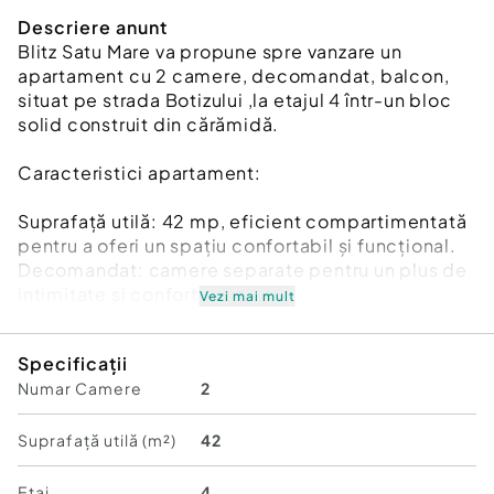
Descriere anunt
Blitz Satu Mare va propune spre vanzare un
apartament cu 2 camere, decomandat, balcon,
situat pe strada Botizului ,la etajul 4 într-un bloc
solid construit din cărămidă.
Caracteristici apartament:
Suprafață utilă: 42 mp, eficient compartimentată
pentru a oferi un spațiu confortabil și funcțional.
Decomandat: camere separate pentru un plus de
intimitate și confort.
Vezi mai mult
Geamuri termopan: oferă izolație fonică și
Specificații
termică, reducând cheltuielile de întreținere.
Numar Camere
2
Interfon: siguranță și acces facil în bloc.
Blocul este solid, din cărămidă, ceea ce oferă o
bună izolație și durabilitate în timp.
Suprafață utilă (m²)
42
Apartamentul beneficiaza de beci si garaj , un
mare plus pentru viitorul proprietar.
Etaj
4