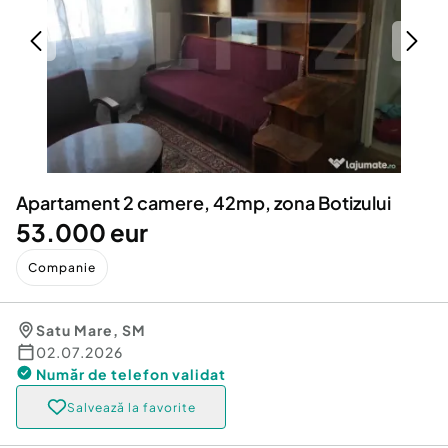
Locuri de munca
Utilaje agricole si industriale
Servicii
Piese auto si accesorii
Animale de companie
Dacia Duster
Afaceri și echipamente profesionale
Inchiriere Bunuri si Vehicule
Apartament 2 camere, 42mp, zona Botizului
53.000 eur
Companie
Satu Mare
,
SM
02.07.2026
Număr de telefon
validat
Salvează la favorite