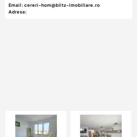
Email:
cereri-hom@blitz-imobiliare.ro
Adresa: