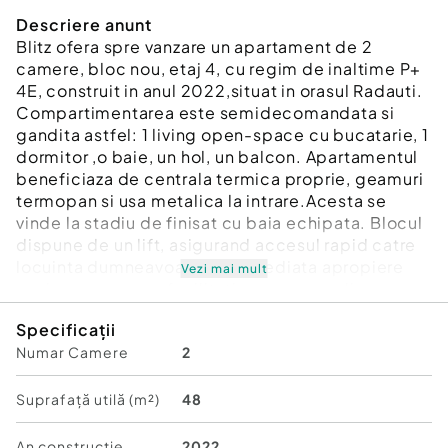
Descriere anunt
Blitz ofera spre vanzare un apartament de 2
camere, bloc nou, etaj 4, cu regim de inaltime P+
4E, construit in anul 2022,situat in orasul Radauti.
Compartimentarea este semidecomandata si
gandita astfel: 1 living open-space cu bucatarie, 1
dormitor ,o baie, un hol, un balcon. Apartamentul
beneficiaza de centrala termica proprie, geamuri
termopan si usa metalica la intrare.Acesta se
vinde la stadiu de finisat cu baia echipata. Blocul
dispune de un lift, asigurand accesul rapid catre
locuinta dumneavoastra. In imediata apropiere
Vezi mai mult
gasim numeroase facilitati precum: scoli
,gradinite, magazine, spatii verzi, etc!
Specificații
Va asteptam la vizionare!!
Numar Camere
2
Cod ofertă / ID BLITZ: P131318
Id intern: P131318
Suprafață utilă (m²)
48
Confort:
1
Tip imobil:
Bloc de apartamente
An constructie
2022