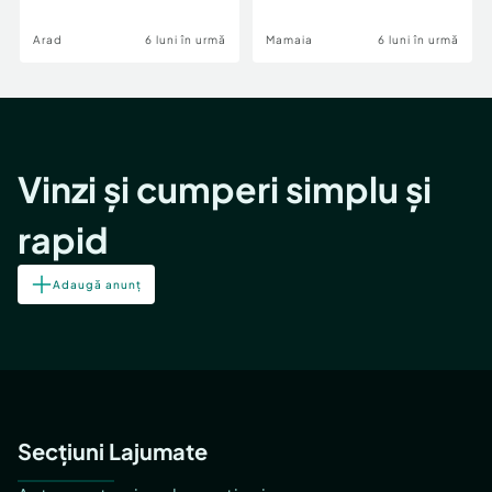
Image
Arad
6 luni în urmă
Mamaia
6 luni în urmă
Vinzi și cumperi simplu și
rapid
Adaugă anunț
Secțiuni Lajumate