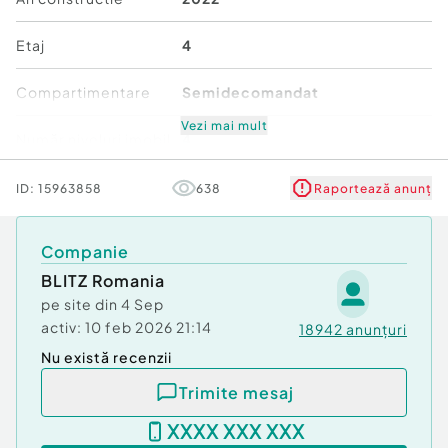
Număr Băi:
1
Etaj
4
Compartimentare
Semidecomandat
Vezi mai mult
Număr niveluri imobil
4
Mobilat/Utilat
3
ID:
15963858
638
Raportează anunț
Stare
Bună
Companie
BLITZ Romania
Comfort
1
pe site din
4 Sep
activ:
10 feb 2026 21:14
18942
anunțuri
Nu există recenzii
Trimite mesaj
XXXX XXX XXX