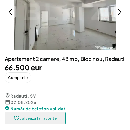
Locuri de munca
Utilaje agricole si industriale
Servicii
Piese auto si accesorii
Animale de companie
Dacia Duster
Afaceri și echipamente profesionale
Inchiriere Bunuri si Vehicule
Apartament 2 camere, 48 mp, Bloc nou, Radauti
66.500 eur
Companie
Radauti
,
SV
02.08.2026
Număr de telefon
validat
Salvează la favorite