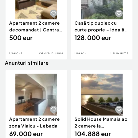
Apartament 2 camere
Casă tip duplex cu
decomandat | Centrală
curte proprie – ideală
proprie | 60 mp |
500 eur
pentru renovar
128.000 eur
Craiova
24 ore în urmă
Brasov
1 zi în urmă
Anunturi similare
Apartament 2 camere
Solid House Mamaia ap
zona Vlaicu - Lebada
2 camere la
69.000 eur
cheie,langa Mega
104.888 eur