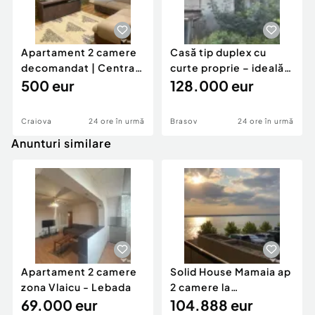
Apartament 2 camere
Casă tip duplex cu
decomandat | Centrală
curte proprie – ideală
proprie | 60 mp |
500 eur
pentru renovar
128.000 eur
Craiova
24 ore în urmă
Brasov
24 ore în urmă
Anunturi similare
Apartament 2 camere
Solid House Mamaia ap
zona Vlaicu - Lebada
2 camere la
69.000 eur
cheie,langa Mega
104.888 eur