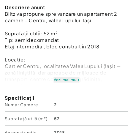
Descriere anunt
Blitz va propune spre vanzare un apartament 2
camere – Centru, Valea Lupului, Iași
Suprafață utilă: 52 m²
Tip: semidecomandat
Etaj intermediar, bloc construit în 2018.
Locație:
Cartier Centru, localitatea Valea Lupului (Iași) —
zonă liniștită, dar aproape de mijloace de
transport, centre comerciale, grădinițe,
Vezi mai mult
magazine.
Specificații
Detalii și facilități:
Numar Camere
2
-Bloc nou, supravegheat video
-Loc de parcare inclus + 3 locuri suplimentare
pentru vizitatori
Suprafață utilă (m²)
52
-Spațiu de depozitare în pod
-Apartamentul se vinde mobilat și utilat complet
An constructie
2018