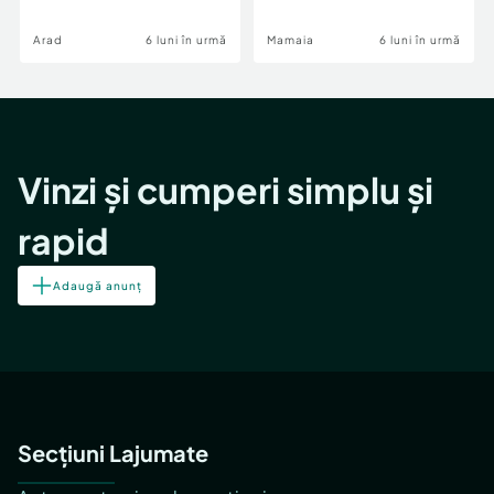
Image
Arad
6 luni în urmă
Mamaia
6 luni în urmă
Vinzi și cumperi simplu și
rapid
Adaugă anunț
Secțiuni Lajumate