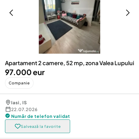
Locuri de munca
Utilaje agricole si industriale
Servicii
Piese auto si accesorii
Animale de companie
Dacia Duster
Afaceri și echipamente profesionale
Inchiriere Bunuri si Vehicule
Apartament 2 camere, 52 mp, zona Valea Lupului
97.000 eur
Companie
Iasi
,
IS
22.07.2026
Număr de telefon
validat
Salvează la favorite