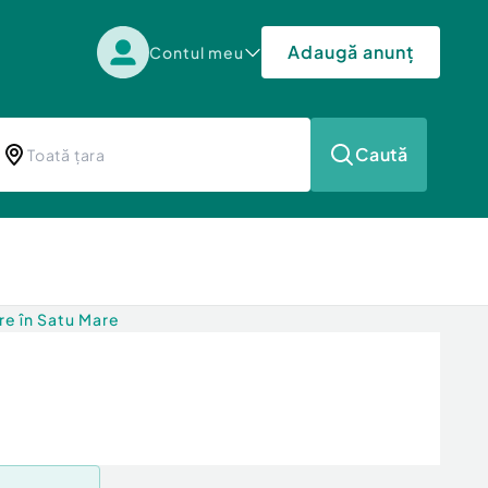
Adaugă anunț
Contul meu
Caută
e în Satu Mare