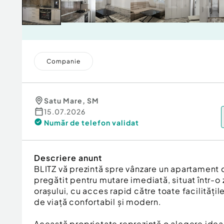
Companie
Satu Mare
,
SM
15.07.2026
Număr de telefon
validat
Descriere anunt
BLITZ vă prezintă spre vânzare un apartament
pregătit pentru mutare imediată, situat într-o
orașului, cu acces rapid către toate facilitățil
de viață confortabil și modern.
Această proprietate reprezintă o alegere ideal