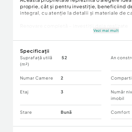
proprie, cât și pentru investiție, beneficiind d
integral, cu atenție la detalii și materiale de c
Renovare completă – investiții deja realizate
Vezi mai mult
Apartamentul a fost renovat integral, fiind re
elementele esențiale ale locuinței:
Specificații
Suprafață utilă
52
An constr
✔ Instalație electrică complet nouă
(m²)
✔ Instalație sanitară și de apă înlocuită integra
✔ Ferestre termopan noi, cu jaluzele exterioar
confort termic și intimitate sporită
Numar Camere
2
Comparti
✔ Finisaje moderne și atent alese
Etaj
3
Număr niv
Compartimentare eficientă și spații generoa
imobil
Cu o suprafață utilă de 52,5 mp, apartamentul 
Stare
Bună
Comfort
perfect între funcționalitate și confort:
Living spațios, luminos și aerisit