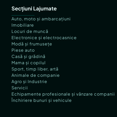
Tip imobil:
Bloc de apartamente
Secțiuni Lajumate
Număr Băi:
1
Auto, moto și ambarcațiuni
Imobiliare
Locuri de muncă
Electronice și electrocasnice
Modă și frumusețe
Piese auto
Casă și grădină
Mama și copilul
Sport, timp liber, artă
Animale de companie
Agro și Industrie
Servicii
Echipamente profesionale și vânzare companii
Închiriere bunuri și vehicule