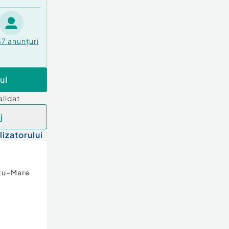
87
anunțuri
ul
alidat
j
lizatorului
tu-Mare