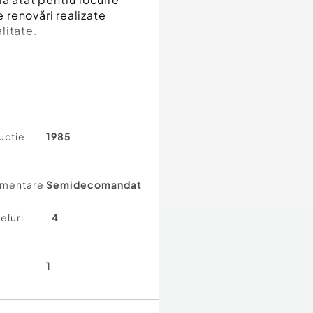
e renovări realizate
alitate.
făcute și modernizate
uctie
1985
l
e orizontale pentru
mentare
Semidecomandat
eluri
4
se
oferă un echilibru
1