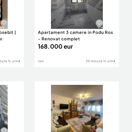
sebit |
Apartament 3 camere in Podu Ros
ni
- Renovat complet
168.000 eur
nute în urmă
Iasi
30 minute în urmă