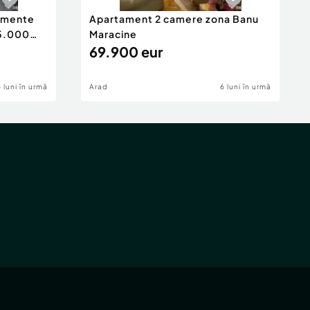
tamente
Apartament 2 camere zona Banu
65.000
Maracine
69.900 eur
6 luni în urmă
Arad
6 luni în urmă