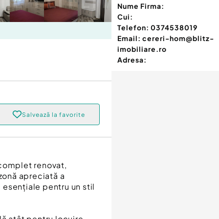
Nume Firma:
Cui:
Telefon:
0374538019
Email:
cereri-hom@blitz-
imobiliare.ro
Adresa:
Salvează la favorite
 complet renovat,
 zonă apreciată a
e esențiale pentru un stil
ă atât pentru locuire