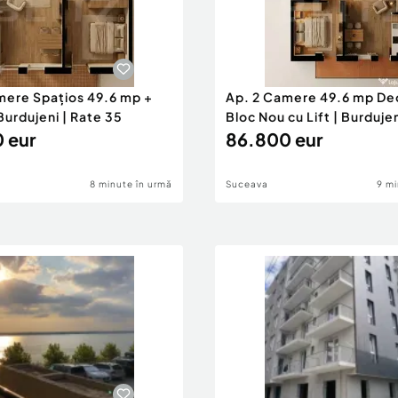
e avantaje ale acestei
mere Spațios 49.6 mp +
Ap. 2 Camere 49.6 mp Deo
Burdujeni | Rate 35
Bloc Nou cu Lift | Burduje
 eur
86.800 eur
8 minute în urmă
Suceava
9 mi
tă, accesibilitatea
liară.