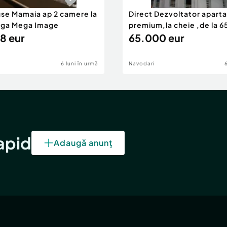
use Mamaia ap 2 camere la
Direct Dezvoltator apar
nga Mega Image
premium,la cheie ,de la 
8 eur
eur
65.000 eur
6 luni în urmă
Navodari
ire proprie
ndit pentru confort,
ui proprietar avantajul
rapid
Adaugă anunț
uplimentare.
limentare și