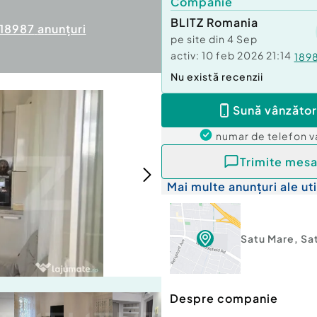
Companie
BLITZ Romania
18987
anunțuri
pe site din
4 Sep
activ:
10 feb 2026 21:14
189
Nu există recenzii
Sună vânzător
numar de telefon
v
Trimite mesa
Mai multe anunțuri ale uti
Satu Mare
,
Sa
Despre companie