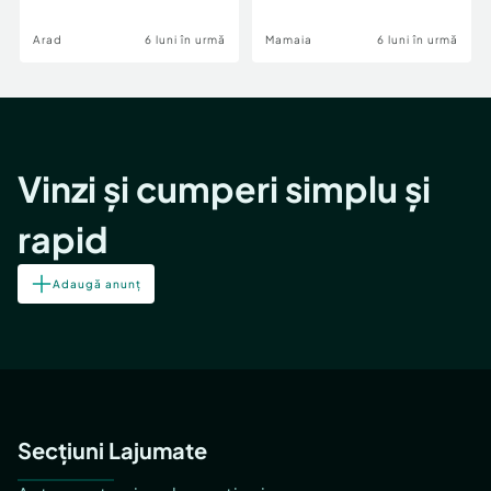
Image
Arad
6 luni în urmă
Mamaia
6 luni în urmă
Vinzi și cumperi simplu și
rapid
Adaugă anunț
Secțiuni Lajumate