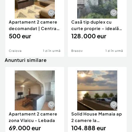
Apartament 2 camere
Casă tip duplex cu
decomandat | Centrală
curte proprie – ideală
proprie | 60 mp |
500 eur
pentru renovar
128.000 eur
Craiova
1 zi în urmă
Brasov
1 zi în urmă
Anunturi similare
Apartament 2 camere
Solid House Mamaia ap
zona Vlaicu - Lebada
2 camere la
69.000 eur
cheie,langa Mega
104.888 eur