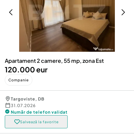
Locuri de munca
Utilaje agricole si industriale
Servicii
Piese auto si accesorii
Animale de companie
Dacia Duster
Afaceri și echipamente profesionale
Inchiriere Bunuri si Vehicule
Apartament 2 camere, 55 mp, zona Est
120.000 eur
Companie
Targoviste
,
DB
31.07.2026
Număr de telefon
validat
Salvează la favorite