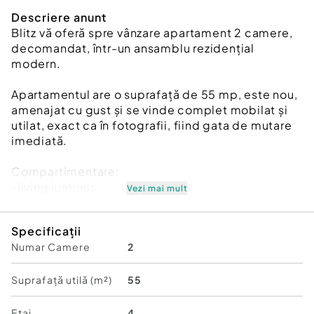
Descriere anunt
Blitz vă oferă spre vânzare apartament 2 camere,
decomandat, într-un ansamblu rezidențial
modern.
Apartamentul are o suprafață de 55 mp, este nou,
amenajat cu gust și se vinde complet mobilat și
utilat, exact ca în fotografii, fiind gata de mutare
imediată.
Compartimentare:
-living luminos
Vezi mai mult
-dormitor matrimonial
-bucătărie separată, complet mobilată și utilată,
Specificații
cu ieșire pe balcon
Numar Camere
2
-baie modernă cu duș
-hol cu spații de depozitare
Suprafață utilă (m²)
55
Dotări și avantaje:
-bloc nou
Etaj
4