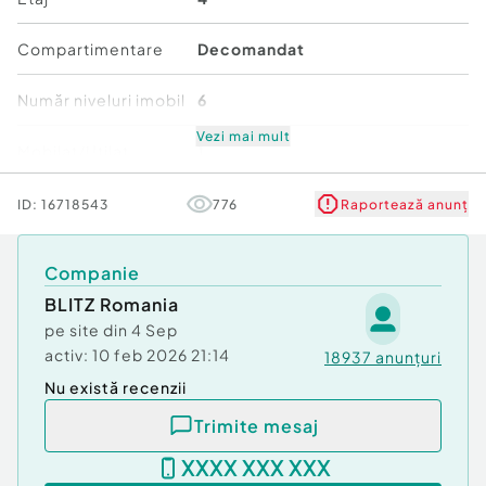
-mobilier realizat pe comandă
-electrocasnice incluse
Compartimentare
Decomandat
-finisaje moderne, de calitate
-iluminat LED decorativ
Număr niveluri imobil
6
-apartament luminos, bine compartimentat
-ideal pentru locuit sau investiție (închiriere)
Vezi mai mult
Mobilat/Utilat
1
???? Se vinde complet mobilat și utilat
Stare
Bună
ID:
16718543
776
Raportează anunț
Cod ofertă / ID BLITZ: P160841
Id intern: P160841
Comfort
1
Companie
Confort:
1
Tip imobil:
BLITZ Romania
Bloc de apartamente
Număr Băi:
1
pe site din
4 Sep
activ:
10 feb 2026 21:14
18937
anunțuri
Nu există recenzii
Trimite mesaj
XXXX XXX XXX