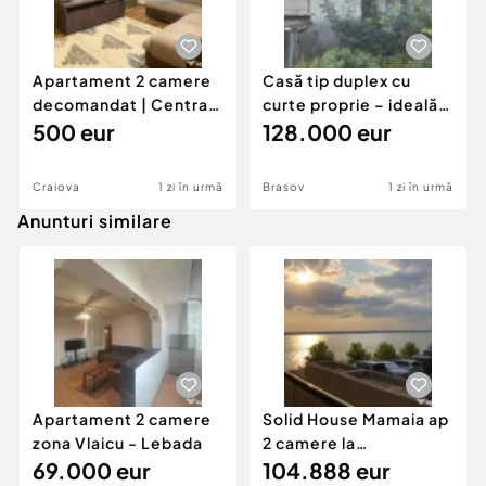
Apartament 2 camere
Casă tip duplex cu
decomandat | Centrală
curte proprie – ideală
proprie | 60 mp |
500 eur
pentru renovar
128.000 eur
Craiova
1 zi în urmă
Brasov
1 zi în urmă
Anunturi similare
Apartament 2 camere
Solid House Mamaia ap
zona Vlaicu - Lebada
2 camere la
69.000 eur
cheie,langa Mega
104.888 eur