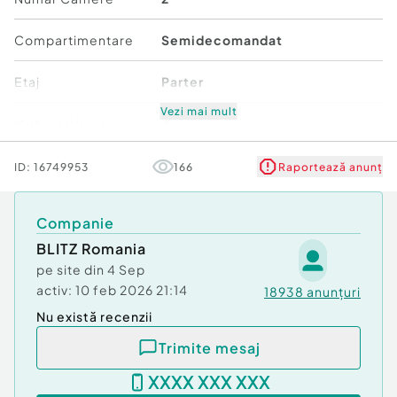
Confort:
1
Tip imobil:
Bloc de apartamente
Compartimentare
Semidecomandat
Număr Băi:
1
Nr. locuri parcare:
1
Etaj
Parter
Vezi mai mult
Mobilat/Utilat
3
Număr niveluri imobil
7
ID:
16749953
166
Raportează anunț
Stare
Bună
Companie
BLITZ Romania
Comfort
1
pe site din
4 Sep
activ:
10 feb 2026 21:14
18938
anunțuri
Nu există recenzii
Trimite mesaj
XXXX XXX XXX