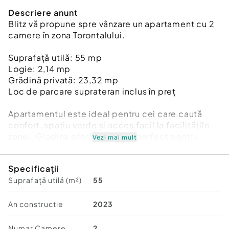
Descriere anunt
Blitz vă propune spre vânzare un apartament cu 2
camere în zona Torontalului.
Suprafață utilă: 55 mp
Logie: 2,14 mp
Grădină privată: 23,32 mp
Loc de parcare suprateran inclus în preț
Apartamentul este ideal pentru cei care caută
confort, spațiu verde și acces facil la facilitățile
zonei. Gradina oferă un spațiu perfect pentru
Vezi mai mult
relaxare, iar locul de parcare inclus adaugă un
plus de comoditate.
Specificații
Suprafață utilă (m²)
55
Pentru mai multe detalii și vizionări, contactați
Blitz!
Cod ofertă / ID BLITZ: P163986
An constructie
2023
Id intern: P163986
Numar Camere
2