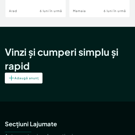
Image
Arad
6 luni în urmă
Mamaia
6 luni în urmă
Vinzi și cumperi simplu și
rapid
Adaugă anunț
Secțiuni Lajumate