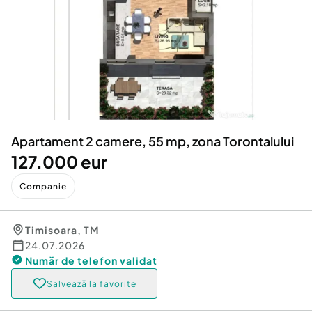
Locuri de munca
Utilaje agricole si industriale
Servicii
Piese auto si accesorii
Animale de companie
Dacia Duster
Afaceri și echipamente profesionale
Inchiriere Bunuri si Vehicule
Apartament 2 camere, 55 mp, zona Torontalului
127.000 eur
Companie
Timisoara
,
TM
24.07.2026
Număr de telefon
validat
Salvează la favorite