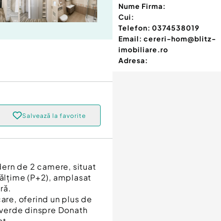
Nume Firma:
Cui:
Telefon:
0374538019
Email:
cereri-hom@blitz-
imobiliare.ro
Adresa:
Salvează la favorite
ern de 2 camere, situat
nălțime (P+2), amplasat
ră.
care, oferind un plus de
a verde dinspre Donath
at.