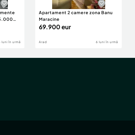
tamente
Apartament 2 camere zona Banu
65.000
Maracine
69.900 eur
6 luni în urmă
Arad
6 luni în urmă