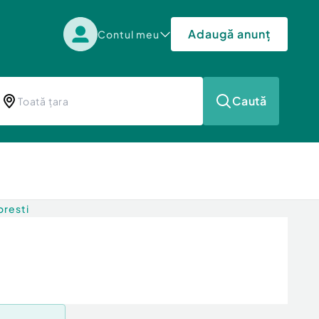
Adaugă anunț
Contul meu
Caută
oresti