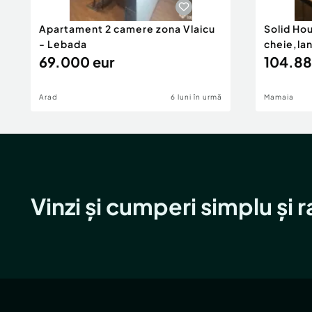
Apartament 2 camere zona Vlaicu
Solid Ho
- Lebada
cheie,la
69.000 eur
104.88
Arad
6 luni în urmă
Mamaia
Vinzi și cumperi simplu și 