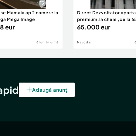
use Mamaia ap 2 camere la
Direct Dezvoltator apar
nga Mega Image
premium,la cheie ,de la 
8 eur
eur
65.000 eur
6 luni în urmă
Navodari
rapid
Adaugă anunț