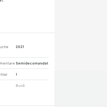
uctie
2021
oprie
a în poze
mentare
Semidecomandat
tilat
1
Bună
cces facil către mijloace