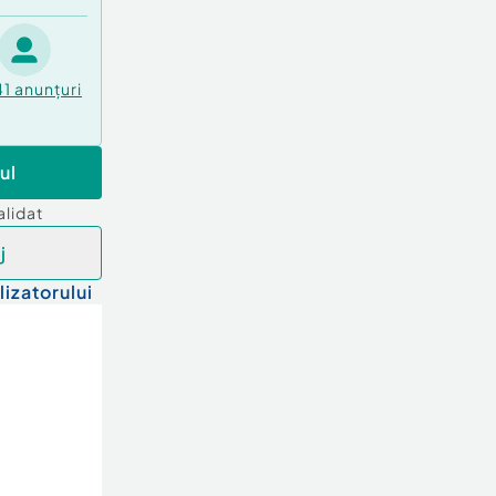
41
anunțuri
ul
alidat
j
lizatorului