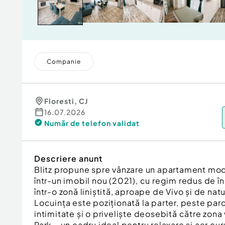
Companie
Floresti
,
CJ
16.07.2026
Număr de telefon
validat
Descriere anunt
Blitz propune spre vânzare un apartament mod
într-un imobil nou (2021), cu regim redus de î
într-o zonă liniștită, aproape de Vivo și de natu
Locuința este poziționată la parter, peste par
intimitate și o priveliște deosebită către zon
Park – un cadru ideal pentru relaxare și aer cur