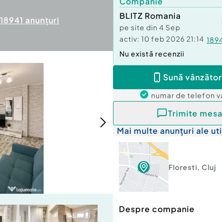
Companie
BLITZ Romania
18941
anunțuri
pe site din
4 Sep
activ:
10 feb 2026 21:14
189
Nu există recenzii
Sună vânzător
numar de telefon
v
Trimite mesa
Mai multe anunțuri ale uti
Floresti
,
Cluj
Despre companie