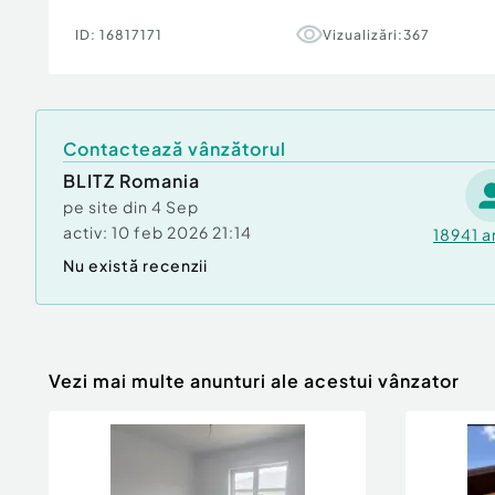
de transport în comun, magazine și alte puncte
ID:
16817171
Vizualizări:
367
totodată avantajul unui aer mai curat și al linișt
Un apartament ideal atât pentru locuință perso
investiție!
Contactează vânzătorul
Te aștept la vizionare pentru a descoperi pe 
BLITZ Romania
Cod ofertă / ID BLITZ: P170154
pe site din
4 Sep
Id intern: P170154
activ:
10 feb 2026 21:14
18941
a
Confort:
1
Nu există recenzii
Tip imobil:
Bloc de apartamente
Număr Băi:
1
Vezi mai multe anunturi ale acestui vânzator