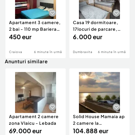
Apartament 3 camere,
Casa 19 dormitoare,
2 bai - 110 mp Bariera
17locuri de parcare,
Valcii
450 eur
pretabil Firme
6.000 eur
Craiova
6 minute în urmă
Dumbravita
6 minute în urmă
Anunturi similare
Apartament 2 camere
Solid House Mamaia ap
zona Vlaicu - Lebada
2 camere la
69.000 eur
cheie,langa Mega
104.888 eur