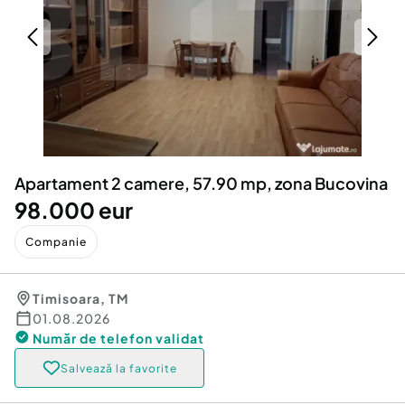
Locuri de munca
Utilaje agricole si industriale
Servicii
Piese auto si accesorii
Animale de companie
Dacia Duster
Afaceri și echipamente profesionale
Inchiriere Bunuri si Vehicule
Apartament 2 camere, 57.90 mp, zona Bucovina
98.000 eur
Companie
Timisoara
,
TM
01.08.2026
Număr de telefon
validat
Salvează la favorite