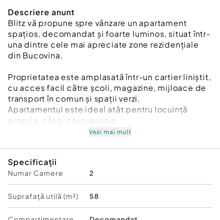
Descriere anunt
Blitz vă propune spre vânzare un apartament
spațios, decomandat și foarte luminos, situat într-
una dintre cele mai apreciate zone rezidențiale
din Bucovina.
Proprietatea este amplasată într-un cartier liniștit,
cu acces facil către școli, magazine, mijloace de
transport în comun și spații verzi.
Apartamentul este ideal atât pentru locuință
proprie, cât și ca investiție.
Vezi mai mult
Caracteristici principale:
- Suprafață utilă: 57,9 mp
Specificații
- Etaj: 4/4 (bloc cu acoperiș, fără probleme de
Numar Camere
2
infiltrații)
- Centrală termică proprie
- Compartimentare decomandată
Suprafață utilă (m²)
58
- Living generos – 20 mp
- Dormitor spațios
Compartimentare
Decomandat