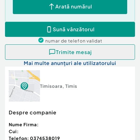
✔️ Acces facil către centrul orașului, Torontalului și
Arată numărul
Iulius Mall
Pentru mai multe detalii sau pentru programarea
Sună vânzătorul
unei vizionări, vă invităm să ne contactați.
Cod ofertă / ID BLITZ: P163693
numar de telefon
validat
Id intern: P163693
Trimite mesaj
Confort:
1
Mai multe anunțuri ale utilizatorului
Tip imobil:
Bloc de apartamente
Număr Băi:
1
Timisoara
,
Timis
Despre companie
Nume Firma:
Cui:
Telefon:
0374538019