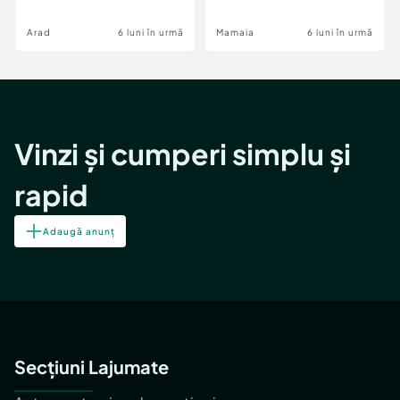
Image
Arad
6 luni în urmă
Mamaia
6 luni în urmă
Vinzi și cumperi simplu și
rapid
Adaugă anunț
Secțiuni Lajumate