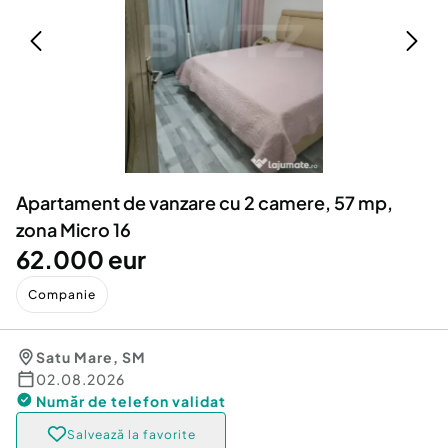
Locuri de munca
Utilaje agricole si industriale
Servicii
Piese auto si accesorii
Animale de companie
Dacia Duster
Afaceri și echipamente profesionale
Inchiriere Bunuri si Vehicule
Apartament de vanzare cu 2 camere, 57 mp,
zona Micro 16
62.000 eur
Companie
Satu Mare
,
SM
02.08.2026
Număr de telefon
validat
Salvează la favorite