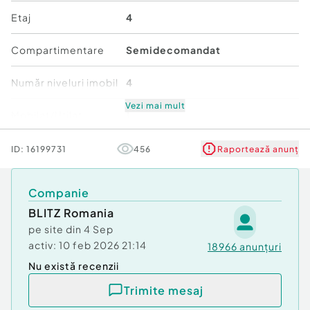
precum magazine, școli și mijloace de transport.
Etaj
4
Ideal pentru o familie sau pentru cei care își
doresc un loc spațios și confortabil.
Compartimentare
Semidecomandat
Nu ratați această oportunitate! Un apartament cu
adevărat special vă așteaptă!
Număr niveluri imobil
4
Cod ofertă / ID BLITZ: P137480
Id intern: P137480
Vezi mai mult
Mobilat/Utilat
1
Confort:
2
Stare
Bună
ID:
16199731
456
Raportează anunț
Tip imobil:
Bloc de apartamente
Număr Băi:
1
Comfort
2
Companie
BLITZ Romania
pe site din
4 Sep
activ:
10 feb 2026 21:14
18966
anunțuri
Nu există recenzii
Trimite mesaj