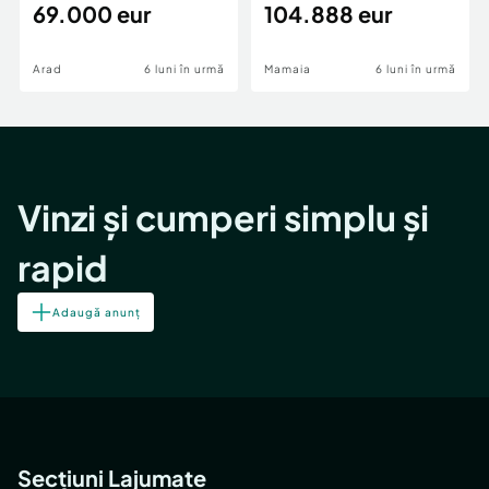
69.000 eur
cheie,langa Mega
104.888 eur
Image
Arad
6 luni în urmă
Mamaia
6 luni în urmă
Vinzi și cumperi simplu și
rapid
Adaugă anunț
Secțiuni Lajumate