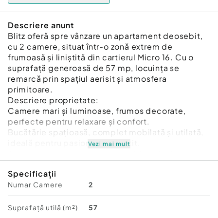
Descriere anunt
Blitz oferă spre vânzare un apartament deosebit,
cu 2 camere, situat într-o zonă extrem de
frumoasă și liniștită din cartierul Micro 16. Cu o
suprafață generoasă de 57 mp, locuința se
remarcă prin spațiul aerisit și atmosfera
primitoare.
Descriere proprietate:
Camere mari și luminoase, frumos decorate,
perfecte pentru relaxare și confort.
Bucătărie spațioasă, complet mobilată și utilată,
ideală pentru pasionații de gătit.
Vezi mai mult
Apartamentul este complet mobilat și utilat, gata
să devină locuința visurilor tale.
Specificații
Design interior atent ales, pentru a oferi o
Numar Camere
2
ambianță caldă și modernă.
Locație și avantaje:
Situat într-o zonă liniștită, departe de agitația
Suprafață utilă (m²)
57
urbană, dar în același timp aproape de facilități