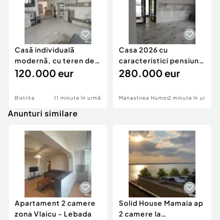
Casă individuală
Casa 2026 cu
modernă, cu teren de
caracteristici pensiune
1.356 mp – la doa
120.000 eur
280k
280.000 eur
Bistrita
11 minute în urmă
Manastirea Humorului
2 minute în urmă
Anunturi similare
Apartament 2 camere
Solid House Mamaia ap
zona Vlaicu - Lebada
2 camere la