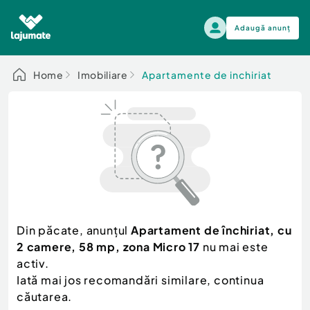
Adaugă anunț
Alege categoria
Home
Imobiliare
Apartamente de inchiriat
Auto, moto si ambarcatiuni
Toate Anunturile
Auto, moto si ambarcatiuni
Imobiliare
Autoturisme
Electronice si electrocasnice
Anvelope si Jante
Casa si gradina
Alege dupa sezon
Piese auto
Scutere - ATV - UTV
Din păcate, anunțul
Apartament de închiriat, cu
Mama si copilul
Autoutilitare
2 camere, 58 mp, zona Micro 17
nu mai este
Moda si frumusete
Ambarcatiuni
activ.
Sport, timp liber, arta
Iată mai jos recomandări similare, continua
Camioane - Rulote - Remorci
Agro si Industrie
căutarea.
Motociclete