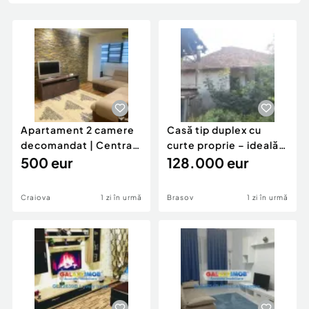
Locuri de munca
Utilaje agricole si industriale
Servicii
Piese auto si accesorii
Animale de companie
Dacia Duster
Afaceri și echipamente profesionale
Inchiriere Bunuri si Vehicule
Apartament 2 camere
Casă tip duplex cu
decomandat | Centrală
curte proprie – ideală
proprie | 60 mp |
500 eur
pentru renovar
128.000 eur
Craiova
1 zi în urmă
Brasov
1 zi în urmă