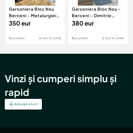
Garsoniera Bloc Nou
Garsoniera Bloc Nou -
Berceni - Metalurgiei
Berceni - Dimitrie
Park - Postalionul
350 eur
Leonida
380 eur
Bucuresti
6 luni în urmă
Bucuresti
6 luni în urmă
Vinzi și cumperi simplu și
rapid
Adaugă anunț