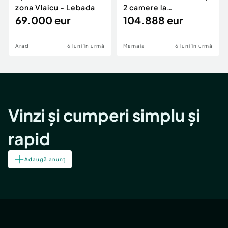
zona Vlaicu - Lebada
2 camere la
69.000 eur
cheie,langa Mega
104.888 eur
Image
Arad
6 luni în urmă
Mamaia
6 luni în urmă
Vinzi și cumperi simplu și
rapid
Adaugă anunț