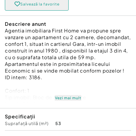
Salvează la favorite
Descriere anunt
Agentia imobiliara First Home va propune spre
vanzare un apartament cu 2 camere, decomandat,
confort 1, situat in cartierul Gara, intr-un imobil
construit in anul 1980 , disponibil la etajul 3 din 4,
cu o suprafata totala utila de 59 mp.
Apartamentul este in proximitatea liceului
Economic si se vinde mobilat conform pozelor !
ID intern: 3186.
Confort:
1
Tip imobil:
Bloc de apartamente
Vezi mai mult
Număr Băi:
1
Posibilitate parcare: Da
Specificații
Nr. locuri parcare:
1
Suprafață utilă (m²)
53