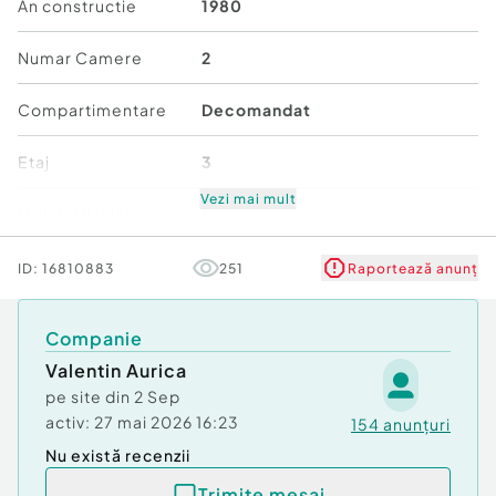
An constructie
1980
Numar Camere
2
Compartimentare
Decomandat
Etaj
3
Vezi mai mult
Mobilat/Utilat
1
Număr niveluri imobil
4
ID:
16810883
251
Raportează anunț
Stare
Bună
Companie
Valentin Aurica
Comfort
1
pe site din
2 Sep
activ:
27 mai 2026 16:23
154
anunțuri
Nu există recenzii
Trimite mesaj