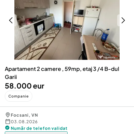
Locuri de munca
Utilaje agricole si industriale
Servicii
Piese auto si accesorii
Animale de companie
Dacia Duster
Afaceri și echipamente profesionale
Inchiriere Bunuri si Vehicule
Apartament 2 camere , 59mp, etaj 3 /4 B-dul
Garii
58.000 eur
Companie
Focsani
,
VN
03.08.2026
Număr de telefon
validat