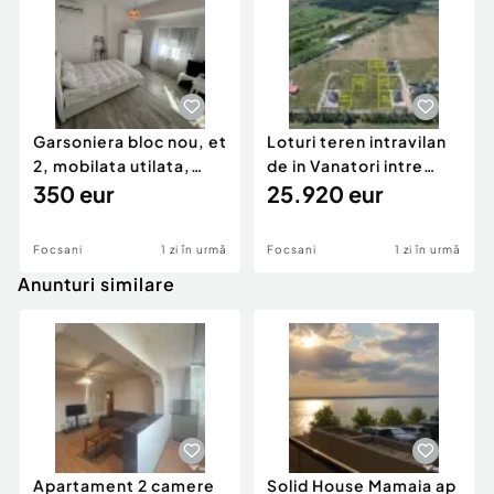
Garsoniera bloc nou, et
Loturi teren intravilan
2, mobilata utilata,
de in Vanatori intre
Scoala 2
350 eur
576mp - 612mp
25.920 eur
Focsani
1 zi în urmă
Focsani
1 zi în urmă
Anunturi similare
Apartament 2 camere
Solid House Mamaia ap