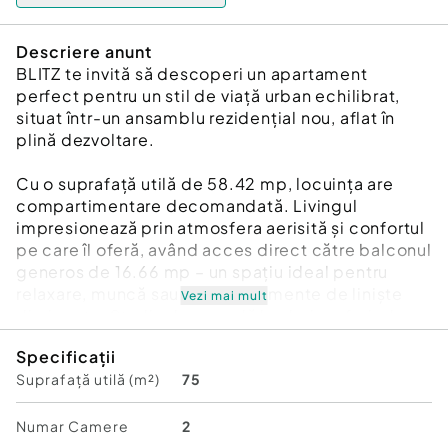
Descriere anunt
BLITZ te invită să descoperi un apartament
perfect pentru un stil de viață urban echilibrat,
situat într-un ansamblu rezidențial nou, aflat în
plină dezvoltare.
Cu o suprafață utilă de 58.42 mp, locuința are
compartimentare decomandată. Livingul
impresionează prin atmosfera aerisită și confortul
pe care îl oferă, având acces direct către balconul
generos de 16.66 mp – un spațiu ideal pentru
relaxare, muncă sau pentru momente de liniște
Vezi mai mult
dimineața. Studioul se predă la cheie, oferind
fiecărui proprietar libertatea de a îl amenaja,
Specificații
mobila și personaliza după propriul gust.
Suprafață utilă (m²)
75
Un avantaj rar întâlnit la acest tip de apartament
este spațiul dedicat pentru mașina de spălat și
Numar Camere
2
uscător, integrat discret, pentru un plus de