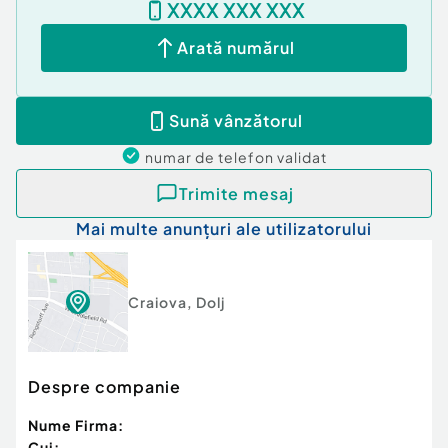
XXXX XXX XXX
La prețul afișat se aplică TVA.
Cod ofertă / ID BLITZ: P172205
Arată numărul
Id intern: P172205
Confort:
1
Sună vânzătorul
Tip imobil:
Bloc de apartamente
Număr Băi:
1
numar de telefon
validat
Trimite mesaj
Mai multe anunțuri ale utilizatorului
Craiova
,
Dolj
Despre companie
Nume Firma:
Cui: