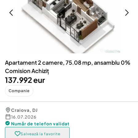
Locuri de munca
Utilaje agricole si industriale
Servicii
Piese auto si accesorii
Animale de companie
Dacia Duster
Afaceri și echipamente profesionale
Inchiriere Bunuri si Vehicule
Apartament 2 camere, 75.08 mp, ansamblu 0%
Comision Achiziț
137.992 eur
Companie
Craiova
,
DJ
16.07.2026
Număr de telefon
validat
Salvează la favorite