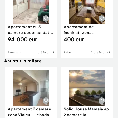
Apartament cu 3
Apartament de
camere decomandat -
închiriat-zona
renovat - Bucovina -
94.000 eur
ultracentrală
400 eur
Par
Botosani
1 oră în urmă
Zalau
2 ore în urmă
Anunturi similare
Apartament 2 camere
Solid House Mamaia ap
zona Vlaicu - Lebada
2 camere la