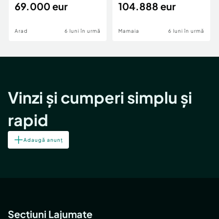
69.000 eur
cheie,langa Mega
104.888 eur
Image
Arad
6 luni în urmă
Mamaia
6 luni în urmă
Vinzi și cumperi simplu și
rapid
Adaugă anunț
Secțiuni Lajumate