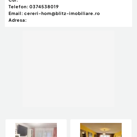
Telefon:
0374538019
Email:
cereri-hom@blitz-imobiliare.ro
Adresa: