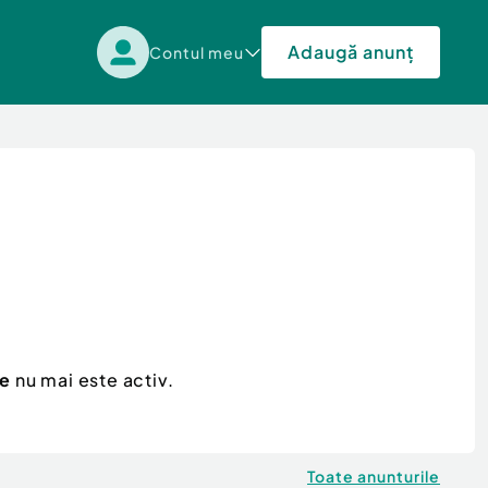
Adaugă anunț
Contul meu
le
nu mai este activ.
Toate anunturile