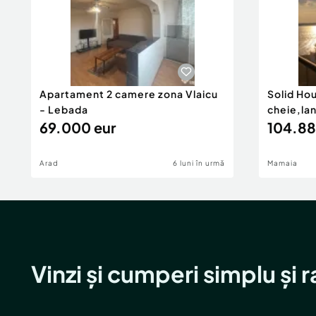
Apartament 2 camere zona Vlaicu
Solid Ho
- Lebada
cheie,la
69.000 eur
104.88
Arad
6 luni în urmă
Mamaia
Vinzi și cumperi simplu și 