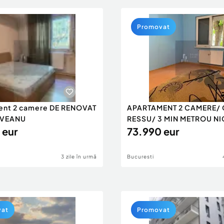
Promovat
ent 2 camere DE RENOVAT
APARTAMENT 2 CAMERE/ 
VEANU
RESSU/ 3 MIN METROU N
 eur
GR...
73.990 eur
3 zile în urmă
Bucuresti
vat
Promovat