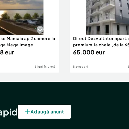
use Mamaia ap 2 camere la
Direct Dezvoltator apar
nga Mega Image
premium,la cheie ,de la 
8 eur
eur
65.000 eur
6 luni în urmă
Navodari
rapid
Adaugă anunț