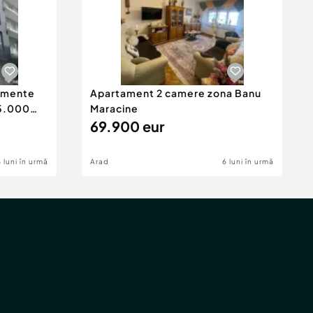
tamente
Apartament 2 camere zona Banu
65.000
Maracine
69.900 eur
6 luni în urmă
Arad
6 luni în urmă