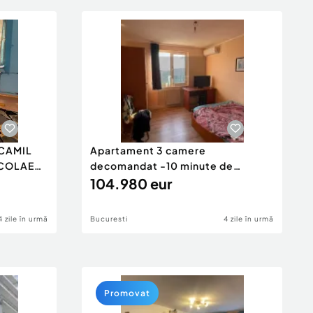
CAMIL
Apartament 3 camere
ICOLAE
decomandat -10 minute de
metrou Apara...
104.980 eur
4 zile în urmă
Bucuresti
4 zile în urmă
Promovat