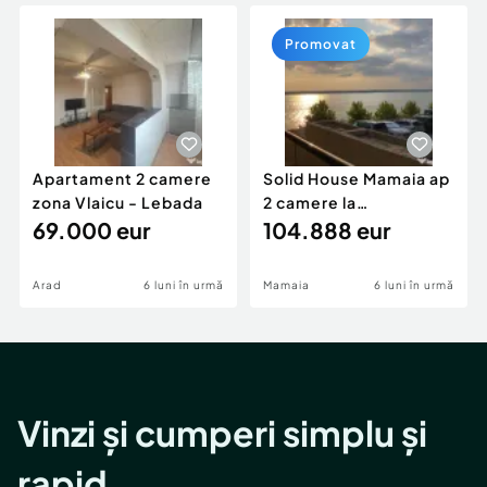
Locuri de munca
Utilaje agricole si industriale
Servicii
Piese auto si accesorii
Promovat
Animale de companie
Dacia Duster
Afaceri și echipamente profesionale
Inchiriere Bunuri si Vehicule
Apartament 2 camere
Solid House Mamaia ap
zona Vlaicu - Lebada
2 camere la
69.000 eur
cheie,langa Mega
104.888 eur
Image
Arad
6 luni în urmă
Mamaia
6 luni în urmă
Vinzi și cumperi simplu și
rapid