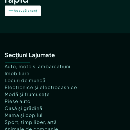
Adaugă anunț
Secțiuni Lajumate
Auto, moto și ambarcațiuni
Imobiliare
Locuri de muncă
Electronice și electrocasnice
Modă și frumusețe
Piese auto
Casă și grădină
Mama și copilul
Sport, timp liber, artă
Animale de companie