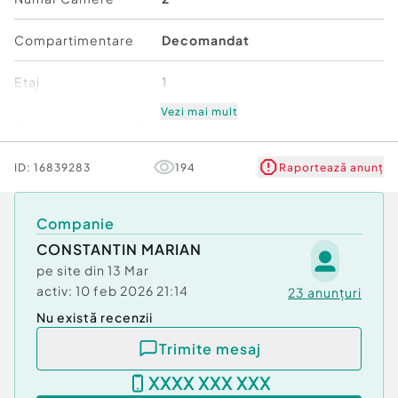
Compartimentare
Decomandat
Etaj
1
Vezi mai mult
Număr niveluri imobil
8
Stare
Bună
ID:
16839283
194
Raportează anunț
Comfort
1
Companie
CONSTANTIN MARIAN
pe site din
13 Mar
activ:
10 feb 2026 21:14
23
anunțuri
Nu există recenzii
Trimite mesaj
XXXX XXX XXX