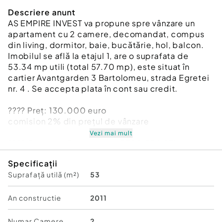
Descriere anunt
AS EMPIRE INVEST va propune spre vânzare un
apartament cu 2 camere, decomandat, compus
din living, dormitor, baie, bucătărie, hol, balcon.
Imobilul se află la etajul 1, are o suprafata de
53.34 mp utili (total 57.70 mp), este situat în
cartier Avantgarden 3 Bartolomeu, strada Egretei
nr. 4 . Se accepta plata în cont sau credit.
???? Preț: 130.000 euro
comision 2% din prețul de vânzare
Vezi mai mult
???? Contact: Constantin – 0728.334.571
Specificații
Confort:
1
Suprafață utilă (m²)
53
Tip imobil:
Bloc de apartamente
Număr Băi:
1
Posibilitate parcare: Nu
An constructie
2011
Numar Camere
2