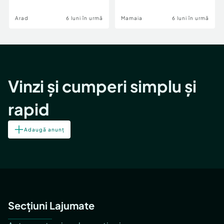
Image
Arad
6 luni în urmă
Mamaia
6 luni în urmă
Vinzi și cumperi simplu și
rapid
Adaugă anunț
Secțiuni Lajumate