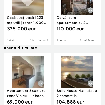
Casă spațioasă | 223
De vânzare
mp utili | teren 1.000
apartament cu 2
mp-zona Cr...
325.000 eur
camere, zona Craiter -
110.000 eur
Brașov
Cristian
1 lună în urmă
Brasov
1 lună în urmă
Anunturi similare
Apartament 2 camere
Solid House Mamaia ap
zona Vlaicu - Lebada
2 camere la
69.000 eur
cheie,langa Mega
104.888 eur