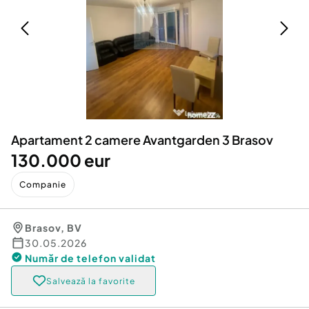
Locuri de munca
Utilaje agricole si industriale
Servicii
Piese auto si accesorii
Animale de companie
Dacia Duster
Afaceri și echipamente profesionale
Inchiriere Bunuri si Vehicule
Apartament 2 camere Avantgarden 3 Brasov
130.000 eur
Companie
Brasov
,
BV
30.05.2026
Număr de telefon
validat
Salvează la favorite