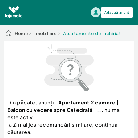
Adaugă anunț
Alege categoria
Home
Imobiliare
Apartamente de inchiriat
Auto, moto si ambarcatiuni
Toate Anunturile
Auto, moto si ambarcatiuni
Imobiliare
Autoturisme
Electronice si electrocasnice
Anvelope si Jante
Casa si gradina
Alege dupa sezon
Piese auto
Scutere - ATV - UTV
Din păcate, anunțul
Apartament 2 camere |
Mama si copilul
Autoutilitare
Balcon cu vedere spre Catedrală | ...
nu mai
Moda si frumusete
Ambarcatiuni
este activ.
Sport, timp liber, arta
Iată mai jos recomandări similare, continua
Camioane - Rulote - Remorci
Agro si Industrie
căutarea.
Motociclete