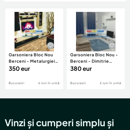
Locuri de munca
Utilaje agricole si industriale
Servicii
Piese auto si accesorii
Animale de companie
Dacia Duster
Afaceri și echipamente profesionale
Inchiriere Bunuri si Vehicule
Garsoniera Bloc Nou
Garsoniera Bloc Nou -
Berceni - Metalurgiei
Berceni - Dimitrie
Park - Postalionul
350 eur
Leonida
380 eur
Bucuresti
6 luni în urmă
Bucuresti
6 luni în urmă
Vinzi și cumperi simplu și