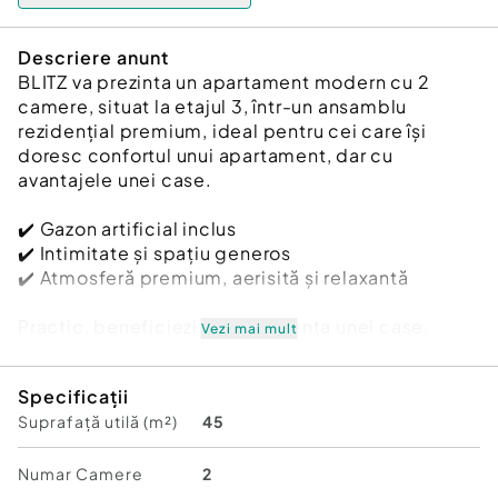
Descriere anunt
BLITZ va prezinta un apartament modern cu 2
camere, situat la etajul 3, într-un ansamblu
rezidențial premium, ideal pentru cei care își
doresc confortul unui apartament, dar cu
avantajele unei case.
✔️ Gazon artificial inclus
✔️ Intimitate și spațiu generos
✔️ Atmosferă premium, aerisită și relaxantă
Practic, beneficiezi de experiența unei case,
Vezi mai mult
păstrând avantajele unui apartament modern.
Specificații
Detalii proprietate:
Suprafață utilă (m²)
45
Apartament cu 2 camere
Situat la etajul 3
Suprafață utilă apartament: 45,50mp
Numar Camere
2
Balcoan: 7,20mp