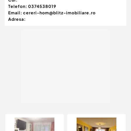
Telefon:
0374538019
Email:
cereri-hom@blitz-imobiliare.ro
Adresa: