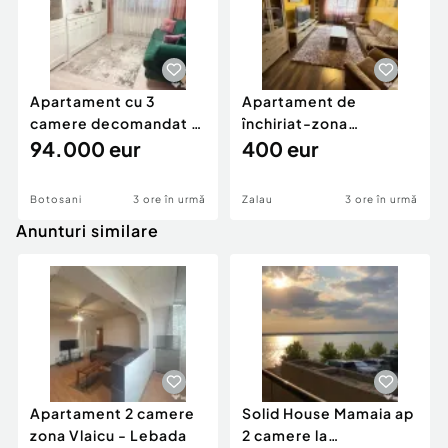
Apartament cu 3
Apartament de
camere decomandat -
închiriat-zona
renovat - Bucovina -
94.000 eur
ultracentrală
400 eur
Par
Botosani
3 ore în urmă
Zalau
3 ore în urmă
Anunturi similare
Apartament 2 camere
Solid House Mamaia ap
zona Vlaicu - Lebada
2 camere la