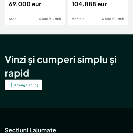
69.000 eur
cheie,langa Mega
104.888 eur
Image
Arad
6 luni în urmă
Mamaia
6 luni în urmă
Vinzi și cumperi simplu și
rapid
Adaugă anunț
Secțiuni Lajumate