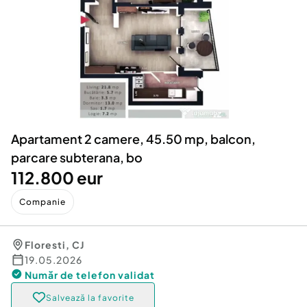
Locuri de munca
Utilaje agricole si industriale
Servicii
Piese auto si accesorii
Animale de companie
Dacia Duster
Afaceri și echipamente profesionale
Inchiriere Bunuri si Vehicule
Apartament 2 camere, 45.50 mp, balcon,
parcare subterana, bo
112.800 eur
Companie
Floresti
,
CJ
19.05.2026
Număr de telefon
validat
Salvează la favorite