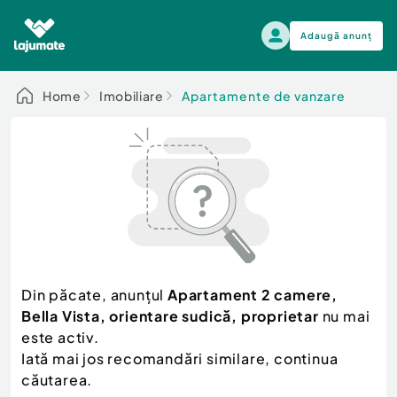
Adaugă anunț
Alege categoria
Home
Imobiliare
Apartamente de vanzare
Auto, moto si ambarcatiuni
Toate Anunturile
Auto, moto si ambarcatiuni
Imobiliare
Autoturisme
Electronice si electrocasnice
Anvelope si Jante
Casa si gradina
Alege dupa sezon
Piese auto
Scutere - ATV - UTV
Din păcate, anunțul
Apartament 2 camere,
Mama si copilul
Autoutilitare
Bella Vista, orientare sudică, proprietar
nu mai
Moda si frumusete
Ambarcatiuni
este activ.
Sport, timp liber, arta
Iată mai jos recomandări similare, continua
Camioane - Rulote - Remorci
Agro si Industrie
căutarea.
Motociclete