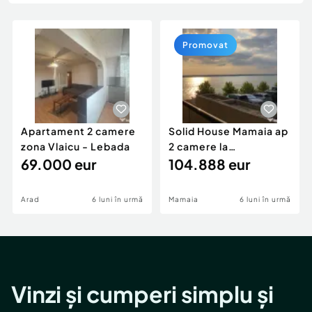
Locuri de munca
Utilaje agricole si industriale
Servicii
Piese auto si accesorii
Animale de companie
Promovat
Dacia Duster
Afaceri și echipamente profesionale
Inchiriere Bunuri si Vehicule
Apartament 2 camere
Solid House Mamaia ap
zona Vlaicu - Lebada
2 camere la
69.000 eur
cheie,langa Mega
104.888 eur
Image
Arad
6 luni în urmă
Mamaia
6 luni în urmă
Vinzi și cumperi simplu și