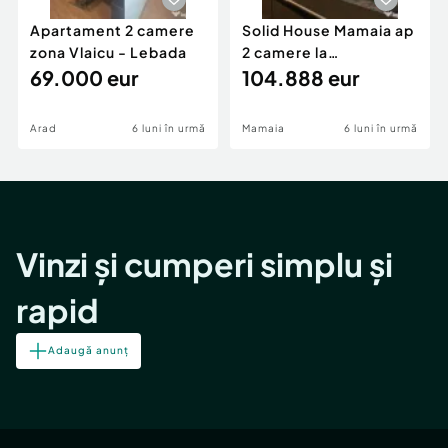
Apartament 2 camere
Solid House Mamaia ap
zona Vlaicu - Lebada
2 camere la
69.000 eur
cheie,langa Mega
104.888 eur
Image
Arad
6 luni în urmă
Mamaia
6 luni în urmă
Vinzi și cumperi simplu și
rapid
Adaugă anunț