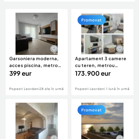
Locuri de munca
Utilaje agricole si industriale
Servicii
Piese auto si accesorii
Animale de companie
Promovat
Dacia Duster
Afaceri și echipamente profesionale
Inchiriere Bunuri si Vehicule
Garsoniera moderna,
Apartament 3 camere
acces piscina, metrou
cu teren, metrou
Berceni
399 eur
Dimitrie Leonida
173.900 eur
Popesti Leordeni
28 zile în urmă
Popesti Leordeni
1 lună în urmă
Promovat