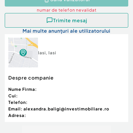
numar de telefon
nevalidat
Trimite mesaj
Mai multe anunțuri ale utilizatorului
Iasi
,
Iasi
Despre companie
Nume Firma:
Cui:
Telefon:
Email:
alexandra.baligi@investimobiliare.ro
Adresa: