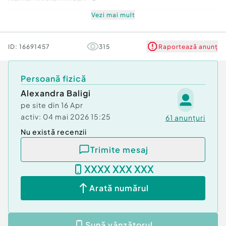
Vezi mai mult
Mobilat/Utilat
1
Stare
Bună
ID:
16691457
315
Raportează anunț
Comfort
1
Persoană fizică
Alexandra Baligi
pe site din
16 Apr
activ:
04 mai 2026 15:25
61
anunțuri
Nu există recenzii
Trimite mesaj
XXXX XXX XXX
Arată numărul
Sună vânzătorul