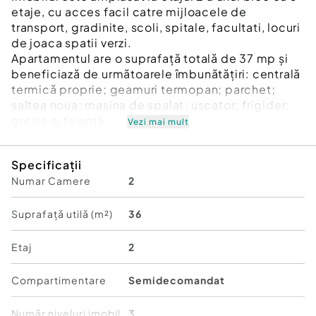
etaje, cu acces facil catre mijloacele de
transport, gradinite, scoli, spitale, facultati, locuri
de joaca spatii verzi.
Apartamentul are o suprafață totală de 37 mp și
beneficiază de următoarele îmbunătățiri: centrală
termică proprie; geamuri termopan; parchet;
saltea noua; masina de spalat; uscator; frigider;
gresie și faianță.
Vezi mai mult
Se vinde complet mobilat și utilat.
Preț 92.500 euro negociabil
Specificații
Pentru detalii sau vizionări vă stau la dispoziție:
Numar Camere
2
0744.288.612
Id intern: P8314
Suprafață utilă (m²)
36
Confort:
1
Tip imobil:
Bloc de apartamente
Etaj
2
Număr Băi:
1
Comision cumpărător:
3%
Compartimentare
Semidecomandat
Număr niveluri imobil
3