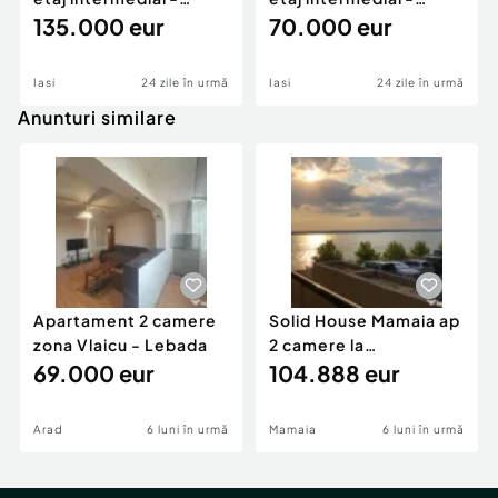
Tătărași-Bloc nou
135.000 eur
Tătărași, Doi Băie?
70.000 eur
Iasi
24 zile în urmă
Iasi
24 zile în urmă
Anunturi similare
Apartament 2 camere
Solid House Mamaia ap
zona Vlaicu - Lebada
2 camere la
69.000 eur
cheie,langa Mega
104.888 eur
Image
Arad
6 luni în urmă
Mamaia
6 luni în urmă