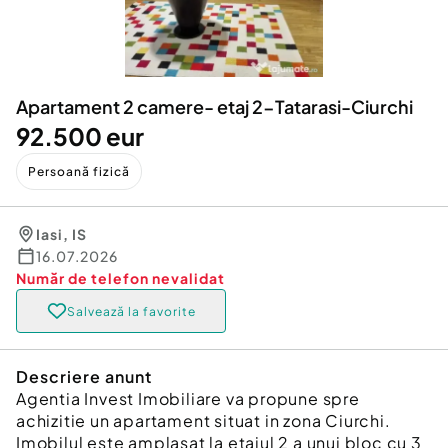
Locuri de munca
Utilaje agricole si industriale
Servicii
Piese auto si accesorii
Animale de companie
Dacia Duster
Afaceri și echipamente profesionale
Apartament 2 camere- etaj 2-Tatarasi-Ciurchi
Inchiriere Bunuri si Vehicule
92.500 eur
Persoană fizică
Iasi
,
IS
16.07.2026
Număr de telefon
nevalidat
Salvează la favorite
Descriere anunt
Agentia Invest Imobiliare va propune spre
achizitie un apartament situat in zona Ciurchi.
Imobilul este amplasat la etajul 2 a unui bloc cu 3