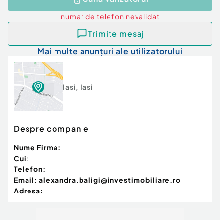
numar de telefon
nevalidat
Trimite mesaj
Mai multe anunțuri ale utilizatorului
Iasi
,
Iasi
Despre companie
Nume Firma:
Cui:
Telefon:
Email:
alexandra.baligi@investimobiliare.ro
Adresa: