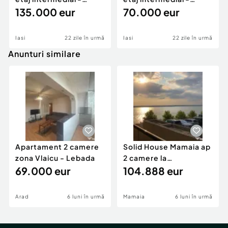
Tătărași-Bloc nou
135.000 eur
Tătărași, Doi Băie?
70.000 eur
Iasi
22 zile în urmă
Iasi
22 zile în urmă
Anunturi similare
Apartament 2 camere
Solid House Mamaia ap
zona Vlaicu - Lebada
2 camere la
69.000 eur
cheie,langa Mega
104.888 eur
Image
Arad
6 luni în urmă
Mamaia
6 luni în urmă