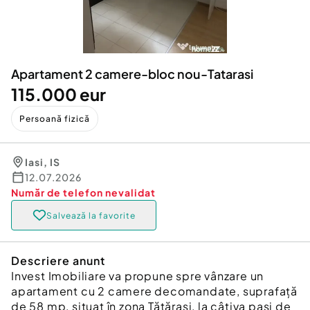
Locuri de munca
Utilaje agricole si industriale
Servicii
Piese auto si accesorii
Animale de companie
Dacia Duster
Afaceri și echipamente profesionale
Apartament 2 camere-bloc nou-Tatarasi
Inchiriere Bunuri si Vehicule
115.000 eur
Persoană fizică
Iasi
,
IS
12.07.2026
Număr de telefon
nevalidat
Salvează la favorite
Descriere anunt
Invest Imobiliare va propune spre vânzare un
apartament cu 2 camere decomandate, suprafață
de 58 mp, situat în zona Tătărași, la câțiva pași de