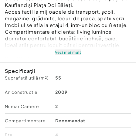
Kaufland și Piața Doi Băieți.
Acces facil la mijloacele de transport, școli,
magazine, grădinițe, locuri de joaca, spații verzi.
Imobilul se afla la etajul 4, într-un bloc cu 8 etaje.
Compartimentare eficienta: living luminos,
dormitor confortabil, bucătărie închisă, baie.
Ideal atât pentru locuit cât și pentru investiție.
Vezi mai mult
Preț 115.000 Euro
Pentru mai multe detalii și programarea unei
Specificații
vizionări, vă stau cu drag la dispoziție:
Suprafață utilă (m²)
55
0744288612 Alexandra
Id intern: P9165
An constructie
2009
Confort:
1
Tip imobil:
Bloc de apartamente
Numar Camere
2
Număr Băi:
1
Comision cumpărător:
3%
Compartimentare
Decomandat
Etaj
4