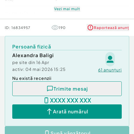
Vezi mai mult
Mobilat/Utilat
2
Număr niveluri imobil
8
ID:
16834957
190
Raportează anunț
Stare
Bună
Persoană fizică
Alexandra Baligi
Comfort
1
pe site din
16 Apr
activ:
04 mai 2026 15:25
61
anunțuri
Nu există recenzii
Trimite mesaj
XXXX XXX XXX
Arată numărul
Sună vânzătorul