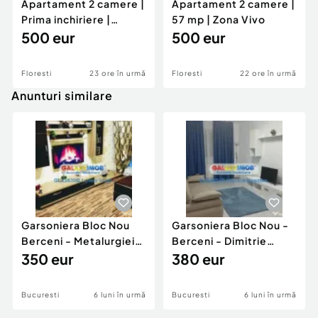
Apartament 2 camere |
Apartament 2 camere |
Prima inchiriere |
57 mp | Zona Vivo
Floresti | Zona BMW
500 eur
500 eur
Floresti
23 ore în urmă
Floresti
22 ore în urmă
Anunturi similare
Garsoniera Bloc Nou
Garsoniera Bloc Nou -
Berceni - Metalurgiei
Berceni - Dimitrie
Park - Postalionul
350 eur
Leonida
380 eur
Bucuresti
6 luni în urmă
Bucuresti
6 luni în urmă