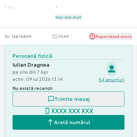
Etaj
1
???? Detalii si vizionari: 0738.766.778
???? ID intern: EXP2613
Vezi mai mult
Mobilat/Utilat
1
Id intern: EXP2613
Număr niveluri imobil
3
ID:
16876809
1049
Raportează anunț
Confort:
1
Stare
Bună
Tip imobil:
Bloc de apartamente
Persoană fizică
Număr Băi:
1
Comision cumpărător:
Iulian Dragnea
50%
Comfort
1
pe site din
7 Apr
activ:
09 iul 2026 13:14
54
anunțuri
Nu există recenzii
Trimite mesaj
XXXX XXX XXX
Arată numărul