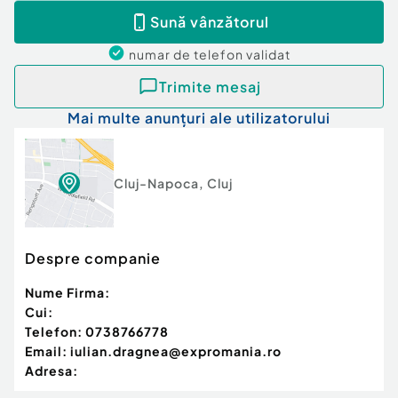
Sună vânzătorul
numar de telefon
validat
Trimite mesaj
Mai multe anunțuri ale utilizatorului
Cluj-Napoca
,
Cluj
Despre companie
Nume Firma:
Cui:
Telefon:
0738766778
Email:
iulian.dragnea@expromania.ro
Adresa: