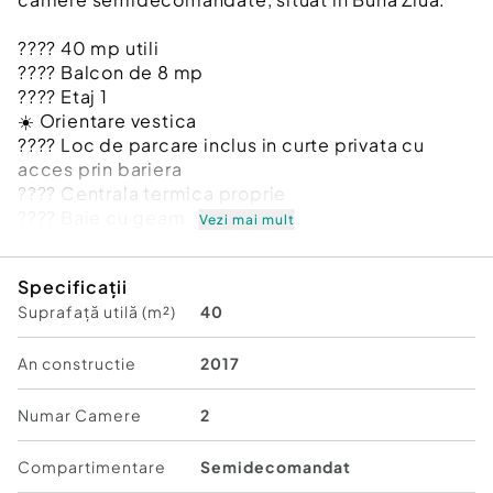
???? 40 mp utili
???? Balcon de 8 mp
???? Etaj 1
☀️ Orientare vestica
???? Loc de parcare inclus in curte privata cu
acces prin bariera
???? Centrala termica proprie
???? Baie cu geam
Vezi mai mult
????️ Complet mobilat si utilat
Specificații
Compartimentare:
Suprafață utilă (m²)
40
✔ Living
✔ Bucatarie
✔ Dormitor
An constructie
2017
✔ Baie
✔ Balcon
Numar Camere
2
???? Zona Buna Ziua - aproape de Lidl, magazine
Compartimentare
Semidecomandat
si servicii.