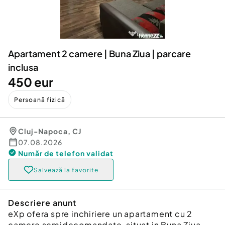
Locuri de munca
Utilaje agricole si industriale
Servicii
Piese auto si accesorii
Animale de companie
Dacia Duster
Afaceri și echipamente profesionale
Apartament 2 camere | Buna Ziua | parcare
Inchiriere Bunuri si Vehicule
inclusa
450 eur
Persoană fizică
Cluj-Napoca
,
CJ
07.08.2026
Număr de telefon
validat
Salvează la favorite
Descriere anunt
eXp ofera spre inchiriere un apartament cu 2
camere semidecomandate, situat in Buna Ziua.