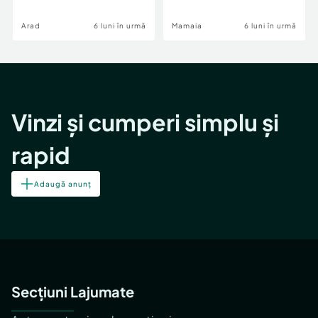
Image
Arad
6 luni în urmă
Mamaia
6 luni în urmă
Vinzi și cumperi simplu și
rapid
Adaugă anunț
Secțiuni Lajumate