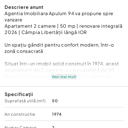
Descriere anunt
Agentia Imobiliara Apulum 94 va propune spre
vanzare
Apartament 2 camere | 50 mp | renovare integrală
2026 | Câmpia Libertății lângă IOR
Un spațiu gândit pentru confort modern, într-o
zonă consacrată
Situat într-un imobil solid construit în 1974, acest
apartament de 2 camere, cu o suprafață de 50
mp, a fost complet renovat în 2026, pentru a
Vezi mai mult
răspunde standardelor actuale de locuire.
Specificații
Design & finisaje
Suprafață utilă (m²)
50
* Renovare integrală, cu înlocuirea tuturor
instalațiilor
An constructie
1974
* Parchet SPC – estetic, durabil, ușor de întreținut
* Finisaje moderne, în tonuri echilibrate
Numar Camere
2