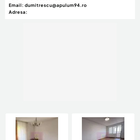
Email:
dumitrescu@apulum94.ro
Adresa: