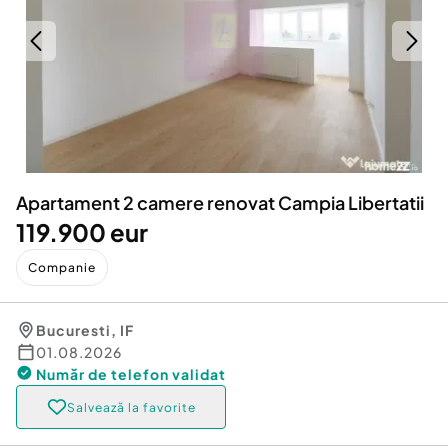
Locuri de munca
Utilaje agricole si industriale
Servicii
Piese auto si accesorii
Animale de companie
Dacia Duster
Afaceri și echipamente profesionale
Inchiriere Bunuri si Vehicule
Apartament 2 camere renovat Campia Libertatii
119.900 eur
Companie
Bucuresti
,
IF
01.08.2026
Număr de telefon
validat
Salvează la favorite