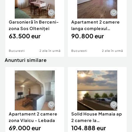
Garsonieră în Berceni-
Apartament 2 camere
zona Sos Olteniței
langa complexul
63.500 eur
comercial Auchan Titan
90.800 eur
Bucuresti
2 zile în urmă
Bucuresti
2 zile în urmă
Anunturi similare
Apartament 2 camere
Solid House Mamaia ap
zona Vlaicu - Lebada
2 camere la
69.000 eur
cheie,langa Mega
104.888 eur