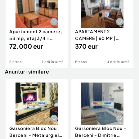
Apartament 2 camere,
APARTAMENT 2
53 mp, etaj 3/4 +
CAMERE | 60 MP |
parcare acoperită |
72.000 eur
GENERAL MOCIULSCHI
370 eur
| BALCON DE
Bistrita
1 oră în urmă
Brasov
4 ore în urmă
Anunturi similare
Garsoniera Bloc Nou
Garsoniera Bloc Nou -
Berceni - Metalurgiei
Berceni - Dimitrie