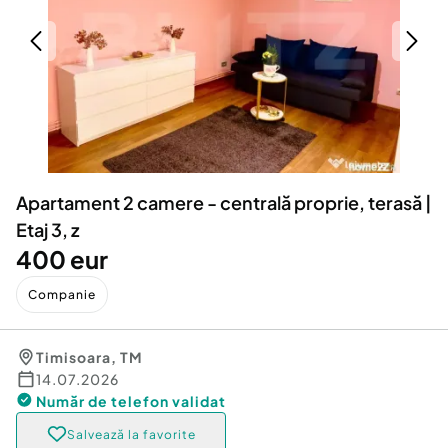
Locuri de munca
Utilaje agricole si industriale
Servicii
Piese auto si accesorii
Animale de companie
Dacia Duster
Afaceri și echipamente profesionale
Inchiriere Bunuri si Vehicule
Apartament 2 camere - centrală proprie, terasă |
Etaj 3, z
400 eur
Companie
Timisoara
,
TM
14.07.2026
Număr de telefon
validat
Salvează la favorite