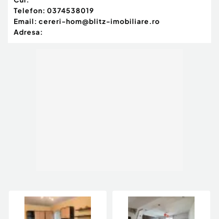
Telefon:
0374538019
Email:
cereri-hom@blitz-imobiliare.ro
Adresa: