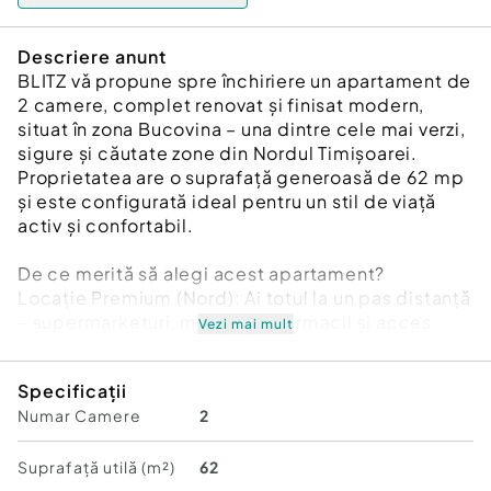
Descriere anunt
BLITZ vǎ propune spre închiriere un apartament de
2 camere, complet renovat și finisat modern,
situat în zona Bucovina – una dintre cele mai verzi,
sigure și căutate zone din Nordul Timișoarei.
Proprietatea are o suprafață generoasă de 62 mp
și este configurată ideal pentru un stil de viață
activ și confortabil.
De ce merită să alegi acest apartament?
Locație Premium (Nord): Ai totul la un pas distanță
– supermarketuri, magazine, farmacii și acces
Vezi mai mult
ultra-rapid la mijloacele de transport în comun.
Costuri sub control: Confortul termic este
Specificații
asigurat prin centrală proprie pe gaz (facturi
Numar Camere
2
optimizate în sistem individual) și aer condiționat
pentru zilele toride.
Spațiu exterior: Te bucuri de o terasă spațioasă,
Suprafață utilă (m²)
62
ideală pentru cafeaua de dimineață sau relaxare