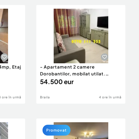
4mp, Etaj
- Apartament 2 camere
Dorobantilor, mobilat utilat.
Renovat
54.500 eur
4 ore în urmă
Braila
4 ore în urmă
Promovat