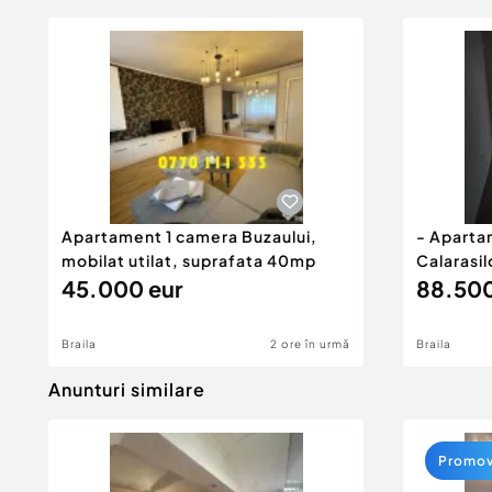
Apartament 1 camera Buzaului,
- Aparta
mobilat utilat, suprafata 40mp
Calarasil
45.000 eur
88.500
Braila
2 ore în urmă
Braila
Anunturi similare
Promo