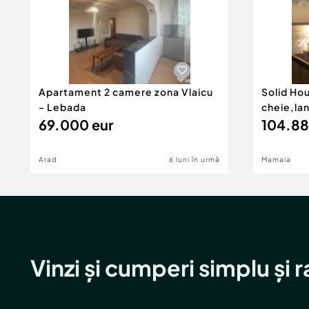
Apartament 2 camere zona Vlaicu
Solid Ho
- Lebada
cheie,la
69.000 eur
104.88
Arad
6 luni în urmă
Mamaia
Vinzi și cumperi simplu și 