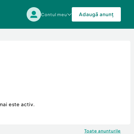
Adaugă anunț
Contul meu
mai este activ.
Toate anunturile