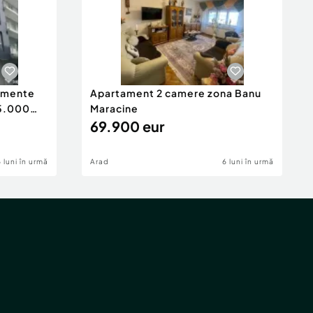
tamente
Apartament 2 camere zona Banu
65.000
Maracine
69.900 eur
6 luni în urmă
Arad
6 luni în urmă