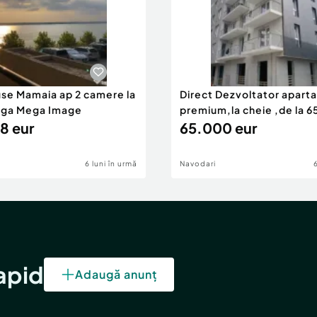
use Mamaia ap 2 camere la
Direct Dezvoltator apar
nga Mega Image
premium,la cheie ,de la 
8 eur
eur
65.000 eur
6 luni în urmă
Navodari
rapid
Adaugă anunț