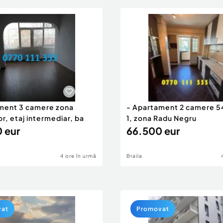
ment 3 camere zona
- Apartament 2 camere 5
or, etaj intermediar, ba
1, zona Radu Negru
 eur
66.500 eur
4 ore în urmă
Braila
vat
Promovat