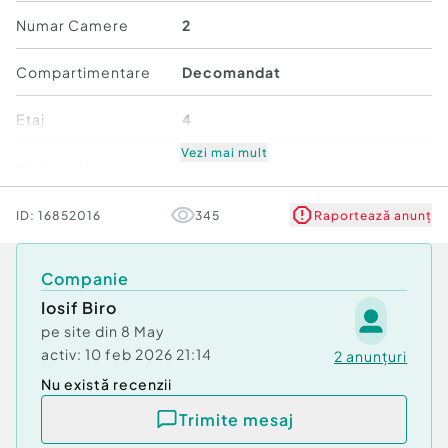
Confort:
1
Numar Camere
2
Tip imobil:
Bloc de apartamente
Număr Băi:
1
Compartimentare
Decomandat
Comision cumpărător:
0%
Etaj
4
Vezi mai mult
Mobilat/Utilat
1
Număr niveluri imobil
10
ID:
16852016
345
Raportează anunț
Stare
Bună
Companie
Iosif Biro
Comfort
1
pe site din
8 May
activ:
10 feb 2026 21:14
2
anunțuri
Nu există recenzii
Trimite mesaj