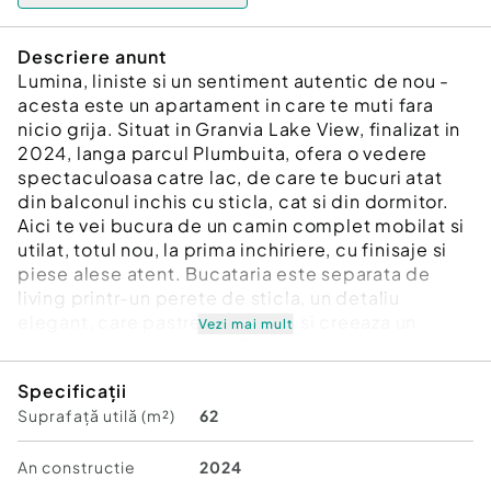
Descriere anunt
Lumina, liniste si un sentiment autentic de nou -
acesta este un apartament in care te muti fara
nicio grija. Situat in Granvia Lake View, finalizat in
2024, langa parcul Plumbuita, ofera o vedere
spectaculoasa catre lac, de care te bucuri atat
din balconul inchis cu sticla, cat si din dormitor.
Aici te vei bucura de un camin complet mobilat si
utilat, totul nou, la prima inchiriere, cu finisaje si
piese alese atent. Bucataria este separata de
living printr-un perete de sticla, un detaliu
elegant, care pastreaza lumina si creeaza un
Vezi mai mult
spatiu modern si aerisit. Parcarea subterana este
inclusa, oferind un plus de confort si siguranta.
Specificații
Daca iti doresti un loc care sa te faca sa te simti
Suprafață utilă (m²)
62
inca din prima zi ACASA, contacteaza-ma chiar
azi.
Id intern: P11973
An constructie
2024