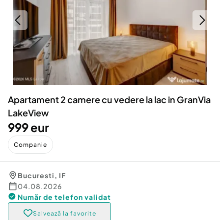
Locuri de munca
Utilaje agricole si industriale
Servicii
Piese auto si accesorii
Animale de companie
Dacia Duster
Afaceri și echipamente profesionale
Inchiriere Bunuri si Vehicule
Apartament 2 camere cu vedere la lac in GranVia
LakeView
999 eur
Companie
Bucuresti
,
IF
04.08.2026
Număr de telefon
validat
Salvează la favorite